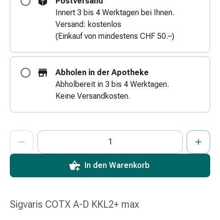
Postversand
Zugsalbe
Innert 3 bis 4 Werktagen bei Ihnen.
Tupfer
Versand: kostenlos
Augen
(Einkauf von mindestens CHF 50.–)
&
Ohren
Ohrenschmerzen
Abholen in der Apotheke
Ohrenpflege
Abholbereit in 3 bis 4 Werktagen.
Augentropfen
Keine Versandkosten.
Augenentzündung
Augenverband
Augenhygiene
ProductDetailPage.Aria.AddToCartQuantityControlInst
Anzahl Exemplare dieses Artikels zum Hinzufügen in den War
Sie haben die maximale Bestellmenge für diesen Artikel erreic
Wir haben momentan kein weiteres Exemplar dieses Artikels a
Grippe
&
Erkältung
In den Warenkorb
Hustenbonbons
Halsschmerzen
Grippe-
Sigvaris COTX A-D KKL2+ max
&