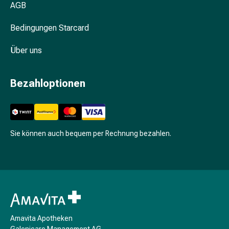
Unreine
AGB
Haut
Fieberbläschen
Bedingungen Starcard
Hautausschlag
Über uns
Akne
Komplementärmedizin
Bachblütentherapie
Bezahloptionen
Gemmotherapie
Homöopathie
Pflanzenheilkunde
Schüssler
Sie können auch bequem per Rechnung bezahlen.
Salz
Spagyrik
Anthroposophika
Niere,
Blase,
Prostata
Harnwegsbeschwerden
Amavita Apotheken
Prostata