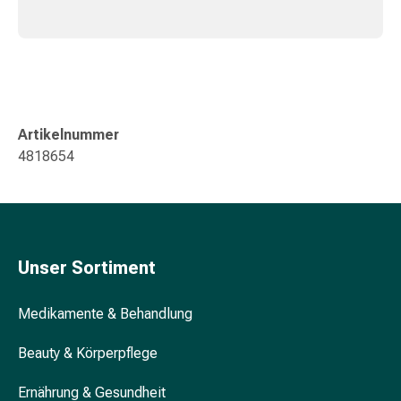
&
Konzentrationsstörung
Allergien
&
Heuschnupfen
Antiallergikum
Artikelnummer
Haut
4818654
Nase
Magen
&
Darm
Durchfall
Unser Sortiment
Magenbrennen
Hämorrhoiden
Übelkeit
Medikamente & Behandlung
&
Beauty & Körperpflege
Erbrechen
Verdauung,
Ernährung & Gesundheit
Blähung