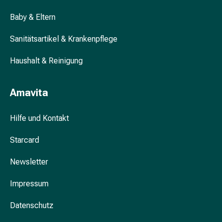
&
Baby & Eltern
Krämpfe
Verstopfung
Sanitätsartikel & Krankenpflege
Hautprobleme
Ekzem
Haushalt & Reinigung
&
Juckreiz
Amavita
Hühneraugen
&
Warzen
Hilfe und Kontakt
Nagel-
Starcard
&
Fusspilz
Newsletter
Narben
Trockene
Impressum
Haut
Übermässiges
Datenschutz
Schwitzen