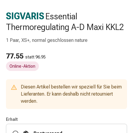
Schlauch-
&
SIGVARIS
Essential
Netzverband
Thermoregulating A-D Maxi KKL2
Verbandsmaterial
Verbrennung
&
1 Paar, XS+, normal geschlossen nature
Sonnenbrand
Wechsel-
77.55
statt 96.95
Sets
Online-Aktion
Wundauflage
Wundsalbe
&
Diesen Artikel bestellen wir speziell für Sie beim
-
Lieferanten. Er kann deshalb nicht retourniert
desinfektion
werden.
Sprühpflaster
Wundverschlussstreifen
&
Erhalt
-
kleber