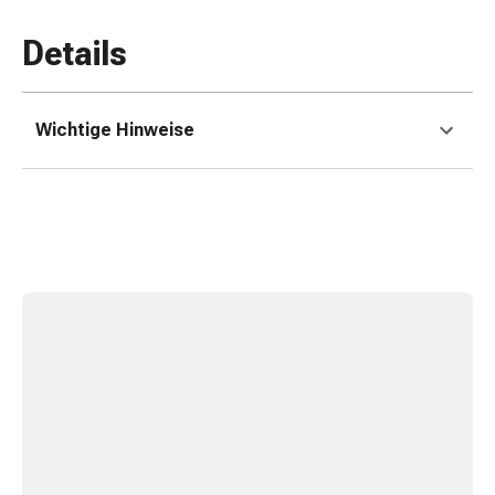
Erkältungsbeschwerden
Husten
Details
Inhalationsgerät
&
Zubehör
Wichtige Hinweise
Nasendusche
Taschentücher
Schnupfen
Herz
&
Kreislauf
Herztherapie
Kompressionsstrümpfe
Kreislauf
Raucherentwöhnung
Venen
Herznerven-
Störung
Gedächtnis-