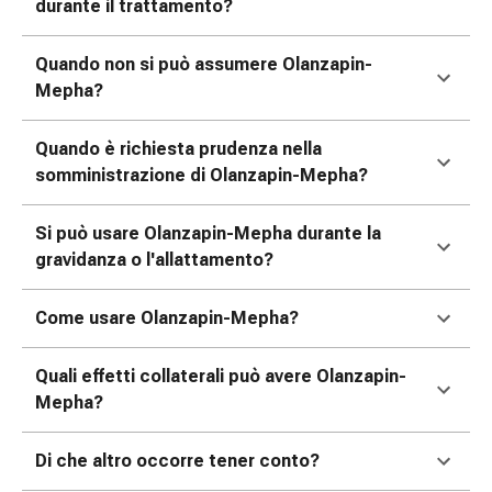
tissutale
durante il trattamento?
Unguento
vescicante
Quando non si può assumere Olanzapin-
Tamponi
Mepha?
medicali
Occhi
Quando è richiesta prudenza nella
e
somministrazione di Olanzapin-Mepha?
orecchie
Dolore
Si può usare Olanzapin-Mepha durante la
all'orecchio
gravidanza o l'allattamento?
Igiene
dell'orecchio
Come usare Olanzapin-Mepha?
Gocce
oftalmiche
Infiammazione
Quali effetti collaterali può avere Olanzapin-
oculare
Mepha?
Medicazioni
oftalmiche
Di che altro occorre tener conto?
Igiene