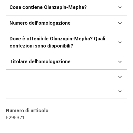
oculare
Cosa contiene Olanzapin-Mepha?
Influenza
e
Numero dell'omologazione
raffreddore
Caramelle
Dove è ottenibile Olanzapin-Mepha? Quali
per
confezioni sono disponibili?
la
tosse
Mal
Titolare dell'omologazione
di
gola
Influenza
e
raffreddore
Tosse
Inalatori
Numero di articolo
e
5295371
accessori
Doccia