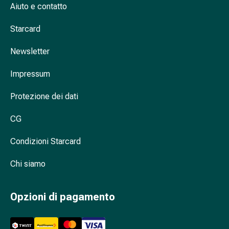
Cessazione
Aiuto e contatto
del
fumo
Starcard
Vene
Disturbi
Newsletter
cardiaci
Impressum
e
nervosi
Protezione dei dati
Disturbi
della
CG
memoria
e
Condizioni Starcard
della
concentrazione
Chi siamo
Allergie
e
Opzioni di pagamento
febbre
da
fieno