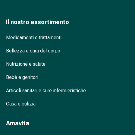
nasale
Fazzoletti
per
Il nostro assortimento
il
viso
Medicamenti e trattamenti
Raffreddore
Cuore
Bellezza e cura del corpo
e
circolazione
Nutrizione e salute
sanguigna
Bebè e genitori
Cuore
Calze
Articoli sanitari e cure infermieristiche
compressive
e
Casa e pulizia
di
sostegno
Circolazione
Amavita
sanguigna