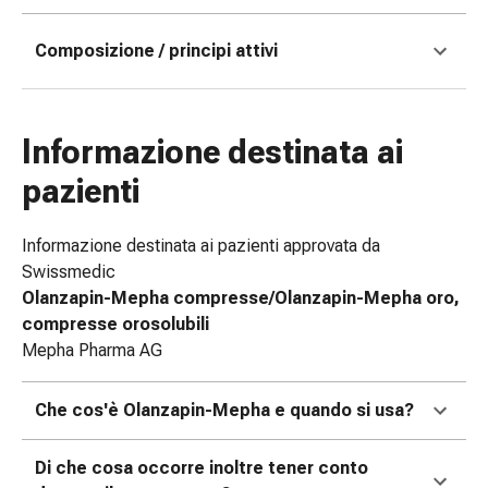
e
scottature
Composizione / principi attivi
Set
di
ricambio
Informazione destinata ai
Medicazioni
Unguenti
pazienti
e
disinfezione
Informazione destinata ai pazienti approvata da
delle
Swissmedic
ferite
Olanzapin-Mepha compresse/Olanzapin-Mepha oro,
Medicazioni
compresse orosolubili
spray
Mepha Pharma AG
Suture
cutanee
Che cos'è Olanzapin-Mepha e quando si usa?
adesive
e
colla
Di che cosa occorre inoltre tener conto