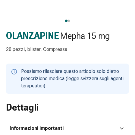
Strisce
di
garza
Bendaggi
compressivi
OLANZAPINE
Mepha 15 mg
Cerotti
adesivi
28 pezzi, blister, Compressa
Bende,
nastri
e
Possiamo rilasciare questo articolo solo dietro
accessori
prescrizione medica (legge svizzera sugli agenti
Bende
terapeutici).
e
reti
tubolari
Dettagli
Materiali
di
medicazione
Informazioni importanti
Ustioni