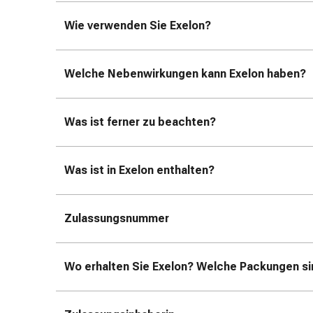
Erkältungsbeschwerden
Husten
Wie verwenden Sie Exelon?
Inhalationsgerät
&
Zubehör
Welche Nebenwirkungen kann Exelon haben?
Nasendusche
Taschentücher
Schnupfen
Was ist ferner zu beachten?
Herz
&
Kreislauf
Was ist in Exelon enthalten?
Herztherapie
Kompressionsstrümpfe
Zulassungsnummer
Kreislauf
Raucherentwöhnung
Venen
Wo erhalten Sie Exelon? Welche Packungen sin
Herznerven-
Störung
Gedächtnis-