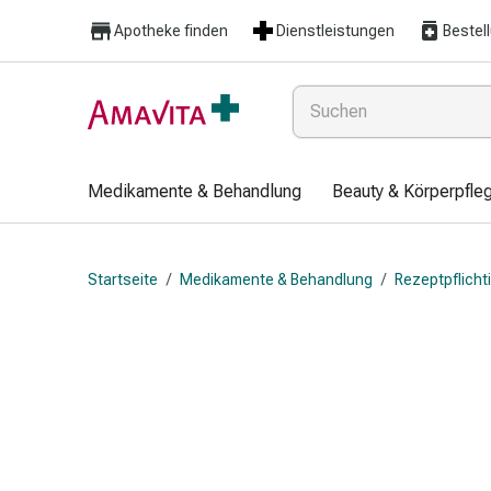
Medikamente
Apotheke finden
Dienstleistungen
Bestel
&
Behandlung
Hautverletzung
&
Wundheilung
Faltkompresse
Medikamente & Behandlung
Beauty & Körperpfle
Elastische
Binde
Fingerverband
Startseite
/
Medikamente & Behandlung
/
Rezeptpflich
Fixationspflaster
Gaze
Kompressionsbinde
Pflaster
Pflasterbinde,
Tape
&
Zubehör