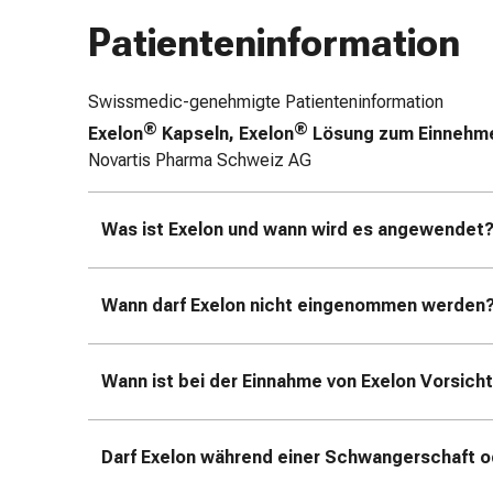
Zugsalbe
Patienteninformation
Tupfer
Augen
&
Swissmedic-genehmigte Patienteninformation
Ohren
®
®
Exelon
Kapseln, Exelon
Lösung zum Einnehm
Ohrenschmerzen
Novartis Pharma Schweiz AG
Ohrenpflege
Augentropfen
Was ist Exelon und wann wird es angewendet
Augenentzündung
Augenverband
Augenhygiene
Wann darf Exelon nicht eingenommen werden
Grippe
&
Erkältung
Wann ist bei der Einnahme von Exelon Vorsich
Hustenbonbons
Halsschmerzen
Grippe-
Darf Exelon während einer Schwangerschaft o
&