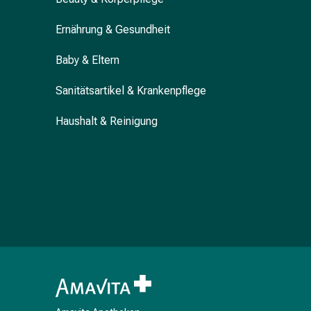
&
Krämpfe
Ernährung & Gesundheit
Verstopfung
Baby & Eltern
Hautprobleme
Ekzem
Sanitätsartikel & Krankenpflege
&
Juckreiz
Haushalt & Reinigung
Hühneraugen
&
Warzen
Nagel-
&
Fusspilz
Narben
Trockene
Haut
Übermässiges
Schwitzen