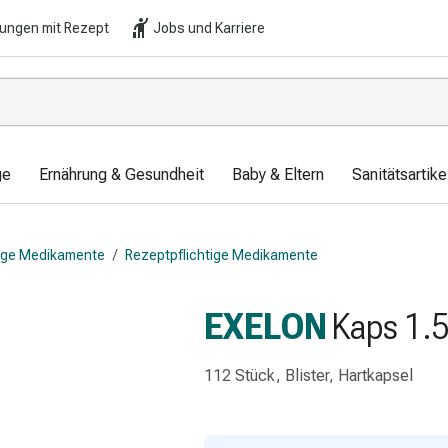
lungen mit Rezept
Jobs und Karriere
ge
Ernährung & Gesundheit
Baby & Eltern
Sanitätsartik
tige Medikamente
/
Rezeptpflichtige Medikamente
EXELON
Kaps 1.5
112 Stück, Blister, Hartkapsel