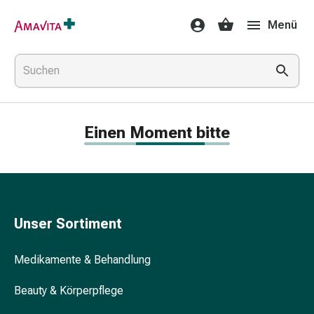
Medikamente
Menü
&
Behandlung
Hautverletzung
&
Wundheilung
Faltkompresse
Einen Moment bitte
Elastische
Binde
Fingerverband
Fixationspflaster
Gaze
Kompressionsbinde
Unser Sortiment
Pflaster
Pflasterbinde,
Medikamente & Behandlung
Tape
&
Beauty & Körperpflege
Zubehör