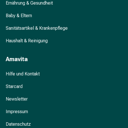
Ernährung & Gesundheit
Schlauch-
&
Baby & Eltern
Netzverband
Verbandsmaterial
Sanitätsartikel & Krankenpflege
Verbrennung
&
Haushalt & Reinigung
Sonnenbrand
Wechsel-
Sets
Amavita
Wundauflage
Wundsalbe
Hilfe und Kontakt
&
-
Starcard
desinfektion
Newsletter
Sprühpflaster
Wundverschlussstreifen
Impressum
&
-
Datenschutz
kleber