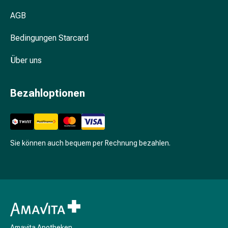
Zugsalbe
AGB
Tupfer
Augen
Bedingungen Starcard
&
Ohren
Über uns
Ohrenschmerzen
Ohrenpflege
Bezahloptionen
Augentropfen
Augenentzündung
Augenverband
Augenhygiene
Sie können auch bequem per Rechnung bezahlen.
Grippe
&
Erkältung
Hustenbonbons
Halsschmerzen
Grippe-
&
Amavita Apotheken