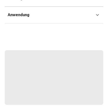
&
Konzentrationsstörung
Allergien
Anwendung
&
Heuschnupfen
Antiallergikum
Haut
Nase
Magen
&
Darm
Durchfall
Magenbrennen
Hämorrhoiden
Übelkeit
&
Erbrechen
Verdauung,
Blähung