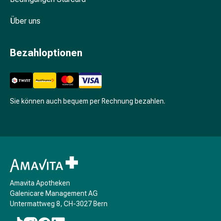
Nieren-
und
Über uns
Blasenbeschwerden
Schmerzen
Bezahloptionen
&
Fieber
Kopfschmerzen
&
Migräne
Sie können auch bequem per Rechnung bezahlen.
Schmerzmittel
Muskel-
&
Gelenkschmerzen
Schmerztherapie
Kältetherapie
Wärmetherapie
Amavita Apotheken
Galenicare Management AG
Stress
Untermattweg 8, CH-3027 Bern
&
Schlaf