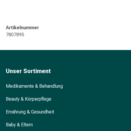
&
Krämpfe
Verstopfung
Hautprobleme
Artikelnummer
Ekzem
7807895
&
Juckreiz
Hühneraugen
&
Warzen
Unser Sortiment
Nagel-
&
Medikamente & Behandlung
Fusspilz
Narben
Beauty & Körperpflege
Trockene
Haut
Ernährung & Gesundheit
Übermässiges
Baby & Eltern
Schwitzen