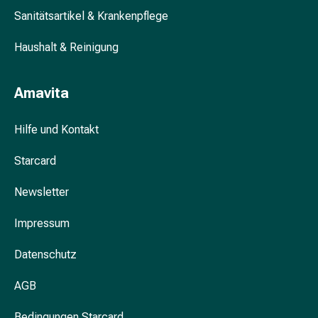
Unreine
Sanitätsartikel & Krankenpflege
Haut
Fieberbläschen
Haushalt & Reinigung
Hautausschlag
Akne
Komplementärmedizin
Amavita
Bachblütentherapie
Gemmotherapie
Hilfe und Kontakt
Homöopathie
Pflanzenheilkunde
Starcard
Schüssler
Salz
Newsletter
Spagyrik
Impressum
Anthroposophika
Niere,
Datenschutz
Blase,
Prostata
AGB
Harnwegsbeschwerden
Prostata
Bedingungen Starcard