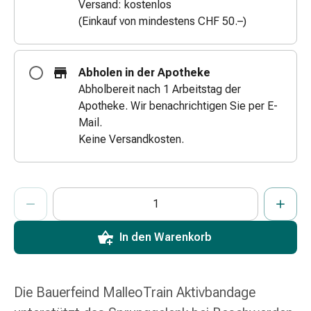
Versand: kostenlos
Zugsalbe
(Einkauf von mindestens CHF 50.–)
Tupfer
Augen
&
Abholen in der Apotheke
Ohren
Abholbereit nach 1 Arbeitstag der
Ohrenschmerzen
Apotheke. Wir benachrichtigen Sie per E-
Ohrenpflege
Mail.
Augentropfen
Keine Versandkosten.
Augenentzündung
Augenverband
Augenhygiene
ProductDetailPage.Aria.AddToCartQuantityControlInst
Anzahl Exemplare dieses Artikels zum Hinzufügen in den War
Sie haben die maximale Bestellmenge für diesen Artikel erreic
Wir haben momentan kein weiteres Exemplar dieses Artikels a
Grippe
&
Erkältung
In den Warenkorb
Hustenbonbons
Halsschmerzen
Grippe-
Die Bauerfeind MalleoTrain Aktivbandage
&