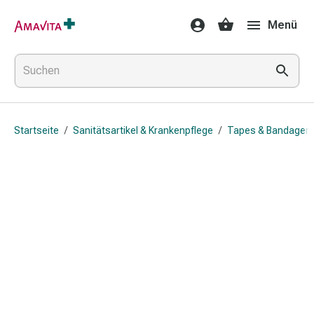
Medikamente
Menü
&
Behandlung
Hautverletzung
&
Wundheilung
Faltkompresse
Startseite
/
Sanitätsartikel & Krankenpflege
/
Tapes & Bandagen
Elastische
Binde
Fingerverband
Fixationspflaster
Gaze
Kompressionsbinde
Pflaster
Pflasterbinde,
Tape
&
Zubehör