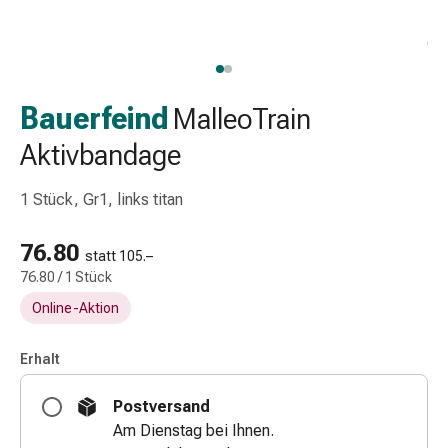
Schlauch-
&
Netzverband
Verbandsmaterial
Verbrennung
Bauerfeind
MalleoTrain
&
Aktivbandage
Sonnenbrand
Wechsel-
1 Stück, Gr1, links titan
Sets
Wundauflage
76.80
Wundsalbe
statt 105.–
&
76.80 / 1 Stück
-
Online-Aktion
desinfektion
Sprühpflaster
Erhalt
Wundverschlussstreifen
&
Postversand
-
Am Dienstag bei Ihnen.
kleber