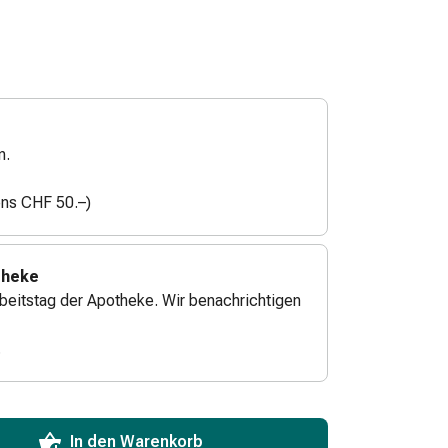
n.
ens CHF 50.–)
theke
beitstag der Apotheke. Wir benachrichtigen
.
ToCartQuantityControlInstruction
zum Hinzufügen in den Warenkorb angeben.
 für diesen Artikel erreicht.
xemplar dieses Artikels an Lager.
In den Warenkorb