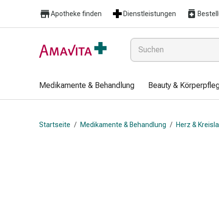
Medikamente
Apotheke finden
Dienstleistungen
Bestel
&
Behandlung
Hautverletzung
&
Wundheilung
Faltkompresse
Medikamente & Behandlung
Beauty & Körperpfle
Elastische
Binde
Fingerverband
Startseite
/
Medikamente & Behandlung
/
Herz & Kreisl
Fixationspflaster
Gaze
Kompressionsbinde
Pflaster
Pflasterbinde,
Tape
&
Zubehör