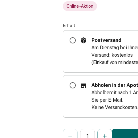
Online-Aktion
Erhalt
Postversand
Am Dienstag bei Ihne
Versand: kostenlos
(Einkauf von mindest
Abholen in der Apo
Abholbereit nach 1 Ar
Sie per E-Mail.
Keine Versandkosten
ProductDetailPage.Aria.Add
Anzahl Exemplare dieses Artikels 
Sie haben die maximale Bestellmenge
Wir haben momentan kein weiteres E