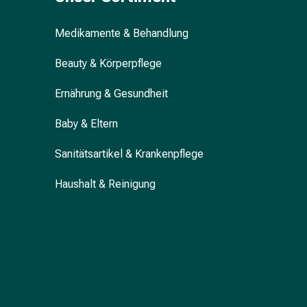
Gedächtnis-
&
Medikamente & Behandlung
Konzentrationsstörung
Allergien
Beauty & Körperpflege
&
Heuschnupfen
Ernährung & Gesundheit
Antiallergikum
Haut
Baby & Eltern
Nase
Sanitätsartikel & Krankenpflege
Magen
&
Haushalt & Reinigung
Darm
Durchfall
Magenbrennen
Hämorrhoiden
Übelkeit
&
Erbrechen
Verdauung,