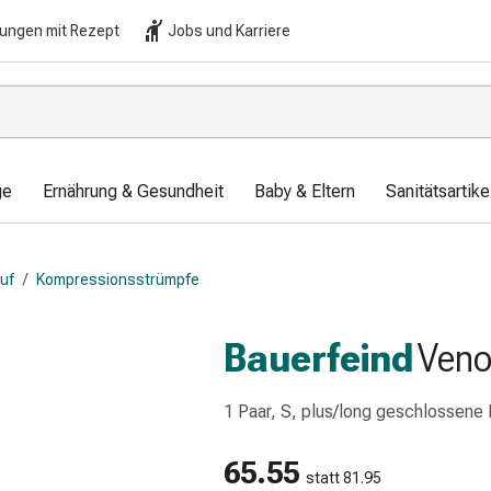
lungen mit Rezept
Jobs und Karriere
ge
Ernährung & Gesundheit
Baby & Eltern
Sanitätsartik
auf
/
Kompressionsstrümpfe
Bauerfeind
Veno
1 Paar, S, plus/long geschlossene
65.55
statt 81.95