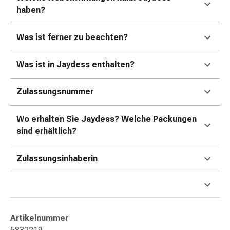
Erkältungsbeschwerden
haben?
Husten
Inhalationsgerät
Was ist ferner zu beachten?
&
Zubehör
Nasendusche
Was ist in Jaydess enthalten?
Taschentücher
Schnupfen
Zulassungsnummer
Herz
&
Wo erhalten Sie Jaydess? Welche Packungen
Kreislauf
sind erhältlich?
Herztherapie
Kompressionsstrümpfe
Zulassungsinhaberin
Kreislauf
Raucherentwöhnung
Venen
Herznerven-
Störung
Artikelnummer
Gedächtnis-