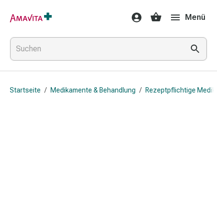
Medikamente
Menü
&
Behandlung
Hautverletzung
&
Wundheilung
Faltkompresse
Startseite
/
Medikamente & Behandlung
/
Rezeptpflichtige Medi
Elastische
Binde
Fingerverband
Fixationspflaster
Gaze
Kompressionsbinde
Pflaster
Pflasterbinde,
Tape
&
Zubehör