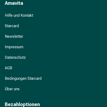
Amavita
&
Krämpfe
Hilfe und Kontakt
Verstopfung
Hautprobleme
Starcard
Ekzem
&
Newsletter
Juckreiz
Hühneraugen
Impressum
&
Warzen
Datenschutz
Nagel-
&
AGB
Fusspilz
Bedingungen Starcard
Narben
Trockene
Über uns
Haut
Übermässiges
Schwitzen
Bezahloptionen