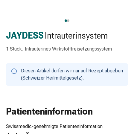
Schlauch-
&
Netzverband
Verbandsmaterial
Verbrennung
JAYDESS
Intrauterinsystem
&
Sonnenbrand
1 Stück, Intrauterines Wirkstofffreisetzungssystem
Wechsel-
Sets
Wundauflage
Diesen Artikel dürfen wir nur auf Rezept abgeben
Wundsalbe
(Schweizer Heilmittelgesetz).
&
-
desinfektion
Sprühpflaster
Patienteninformation
Wundverschlussstreifen
&
-
Swissmedic-genehmigte Patienteninformation
kleber
®