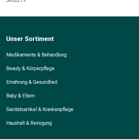
5832219
&
Konzentrationsstörung
Allergien
&
Heuschnupfen
Unser Sortiment
Antiallergikum
Haut
Medikamente & Behandlung
Nase
Magen
Beauty & Körperpflege
&
Darm
Ernährung & Gesundheit
Durchfall
Magenbrennen
Baby & Eltern
Hämorrhoiden
Übelkeit
Sanitätsartikel & Krankenpflege
&
Erbrechen
Haushalt & Reinigung
Verdauung,
Blähung