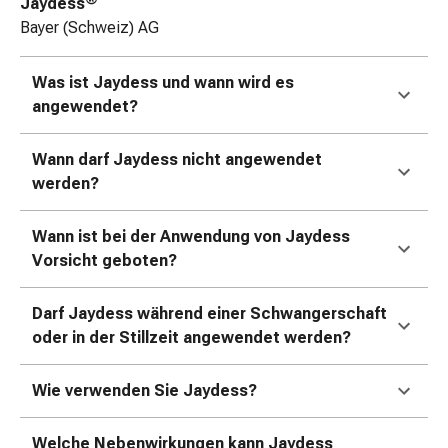
Jaydess
Zugsalbe
Bayer (Schweiz) AG
Tupfer
Augen
Was ist Jaydess und wann wird es
&
angewendet?
Ohren
Ohrenschmerzen
Wann darf Jaydess nicht angewendet
Ohrenpflege
werden?
Augentropfen
Augenentzündung
Augenverband
Wann ist bei der Anwendung von Jaydess
Augenhygiene
Vorsicht geboten?
Grippe
&
Darf Jaydess während einer Schwangerschaft
Erkältung
oder in der Stillzeit angewendet werden?
Hustenbonbons
Halsschmerzen
Wie verwenden Sie Jaydess?
Grippe-
&
Welche Nebenwirkungen kann Jaydess