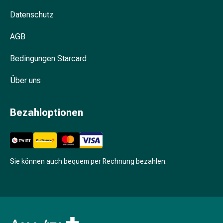
Unreine
Haut
Datenschutz
Fieberbläschen
AGB
Hautausschlag
Akne
Bedingungen Starcard
Komplementärmedizin
Bachblütentherapie
Über uns
Gemmotherapie
Homöopathie
Pflanzenheilkunde
Bezahloptionen
Schüssler
Salz
Spagyrik
Anthroposophika
Sie können auch bequem per Rechnung bezahlen.
Niere,
Blase,
Prostata
Harnwegsbeschwerden
Prostata