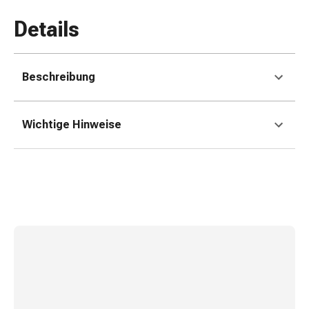
Erkältungsbeschwerden
Husten
Details
Inhalationsgerät
&
Zubehör
Beschreibung
Nasendusche
Taschentücher
Schnupfen
Wichtige Hinweise
Herz
&
Kreislauf
Herztherapie
Kompressionsstrümpfe
Kreislauf
Raucherentwöhnung
Venen
Herznerven-
Störung
Gedächtnis-