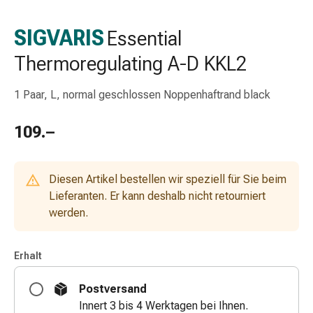
Schlauch-
&
SIGVARIS
Essential
Netzverband
Thermoregulating A-D KKL2
Verbandsmaterial
Verbrennung
&
1 Paar, L, normal geschlossen Noppenhaftrand black
Sonnenbrand
Wechsel-
109.–
Sets
Wundauflage
Wundsalbe
Diesen Artikel bestellen wir speziell für Sie beim
&
Lieferanten. Er kann deshalb nicht retourniert
-
werden.
desinfektion
Sprühpflaster
Erhalt
Wundverschlussstreifen
&
Postversand
-
Innert 3 bis 4 Werktagen bei Ihnen.
kleber