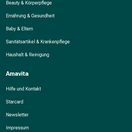
Beauty & Körperpflege
&
Krämpfe
Ernährung & Gesundheit
Verstopfung
Hautprobleme
Baby & Eltern
Ekzem
&
Sanitätsartikel & Krankenpflege
Juckreiz
Haushalt & Reinigung
Hühneraugen
&
Warzen
Amavita
Nagel-
&
Hilfe und Kontakt
Fusspilz
Narben
Starcard
Trockene
Haut
Newsletter
Übermässiges
Schwitzen
Impressum