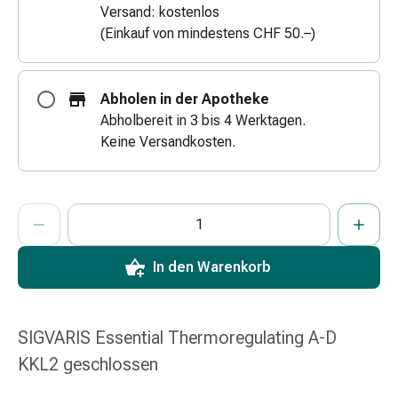
Versand: kostenlos
Zugsalbe
(Einkauf von mindestens CHF 50.–)
Tupfer
Augen
&
Abholen in der Apotheke
Ohren
Abholbereit in 3 bis 4 Werktagen.
Ohrenschmerzen
Keine Versandkosten.
Ohrenpflege
Augentropfen
Augenentzündung
ProductDetailPage.Aria.AddToCartQuantityControlInst
Augenverband
Anzahl Exemplare dieses Artikels zum Hinzufügen in den War
Sie haben die maximale Bestellmenge für diesen Artikel erreic
Wir haben momentan kein weiteres Exemplar dieses Artikels a
Augenhygiene
Grippe
In den Warenkorb
&
Erkältung
Hustenbonbons
SIGVARIS Essential Thermoregulating A-D
Halsschmerzen
Grippe-
KKL2 geschlossen
&