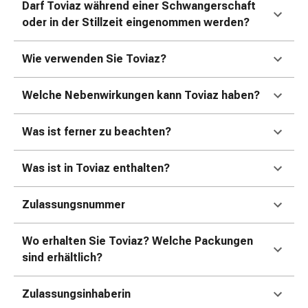
Erkältungsbeschwerden
Darf Toviaz während einer Schwangerschaft
Husten
oder in der Stillzeit eingenommen werden?
Inhalationsgerät
&
Wie verwenden Sie Toviaz?
Zubehör
Nasendusche
Welche Nebenwirkungen kann Toviaz haben?
Taschentücher
Schnupfen
Was ist ferner zu beachten?
Herz
&
Kreislauf
Was ist in Toviaz enthalten?
Herztherapie
Kompressionsstrümpfe
Zulassungsnummer
Kreislauf
Raucherentwöhnung
Wo erhalten Sie Toviaz? Welche Packungen
Venen
sind erhältlich?
Herznerven-
Störung
Zulassungsinhaberin
Gedächtnis-