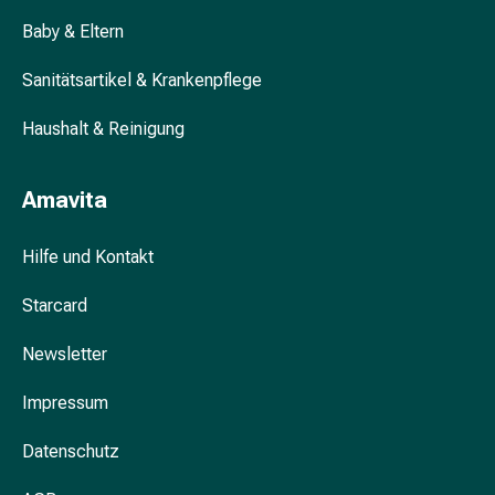
&
Baby & Eltern
Krämpfe
Verstopfung
Sanitätsartikel & Krankenpflege
Hautprobleme
Ekzem
Haushalt & Reinigung
&
Juckreiz
Amavita
Hühneraugen
&
Hilfe und Kontakt
Warzen
Nagel-
Starcard
&
Fusspilz
Newsletter
Narben
Trockene
Impressum
Haut
Übermässiges
Datenschutz
Schwitzen