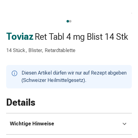
Schlauch-
&
Netzverband
Verbandsmaterial
Verbrennung
Toviaz
Ret Tabl 4 mg Blist 14 Stk
&
Sonnenbrand
14 Stück, Blister, Retardtablette
Wechsel-
Sets
Wundauflage
Diesen Artikel dürfen wir nur auf Rezept abgeben
Wundsalbe
(Schweizer Heilmittelgesetz).
&
-
desinfektion
Details
Sprühpflaster
Wundverschlussstreifen
&
Wichtige Hinweise
-
kleber