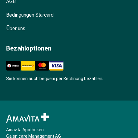
Unreine
AGB
Haut
Bedingungen Starcard
Fieberbläschen
Hautausschlag
Über uns
Akne
Komplementärmedizin
Bachblütentherapie
Bezahloptionen
Gemmotherapie
Homöopathie
Pflanzenheilkunde
Schüssler
Sie können auch bequem per Rechnung bezahlen.
Salz
Spagyrik
Anthroposophika
Niere,
Blase,
Prostata
Harnwegsbeschwerden
Amavita Apotheken
Prostata
Galenicare Management AG