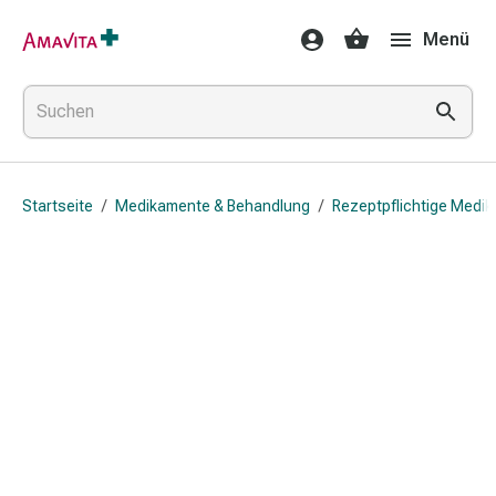
Medikamente
Menü
&
Behandlung
Hautverletzung
&
Wundheilung
Faltkompresse
Startseite
/
Medikamente & Behandlung
/
Rezeptpflichtige Medi
Elastische
Binde
Fingerverband
Fixationspflaster
Gaze
Kompressionsbinde
Pflaster
Pflasterbinde,
Tape
&
Zubehör