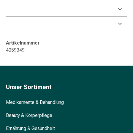
&
Konzentrationsstörung
Allergien
&
Heuschnupfen
Antiallergikum
Artikelnummer
Haut
4059349
Nase
Magen
&
Darm
Durchfall
Unser Sortiment
Magenbrennen
Hämorrhoiden
Medikamente & Behandlung
Übelkeit
&
Beauty & Körperpflege
Erbrechen
Verdauung,
Ernährung & Gesundheit
Blähung