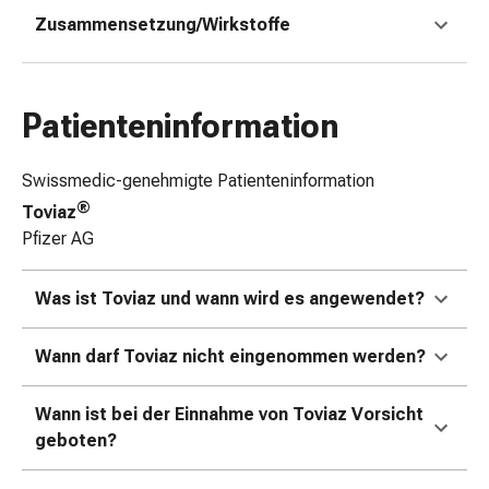
Zugsalbe
Zusammensetzung/Wirkstoffe
Tupfer
Augen
&
Patienteninformation
Ohren
Ohrenschmerzen
Ohrenpflege
Swissmedic-genehmigte Patienteninformation
Augentropfen
®
Toviaz
Augenentzündung
Pfizer AG
Augenverband
Augenhygiene
Was ist Toviaz und wann wird es angewendet?
Grippe
&
Wann darf Toviaz nicht eingenommen werden?
Erkältung
Hustenbonbons
Halsschmerzen
Wann ist bei der Einnahme von Toviaz Vorsicht
Grippe-
geboten?
&