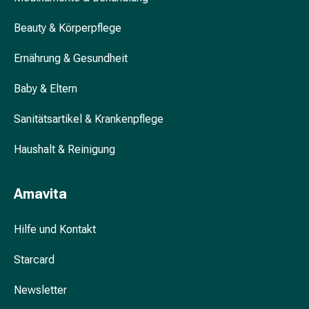
&
Beauty & Körperpflege
Krämpfe
Verstopfung
Ernährung & Gesundheit
Hautprobleme
Ekzem
Baby & Eltern
&
Juckreiz
Sanitätsartikel & Krankenpflege
Hühneraugen
&
Haushalt & Reinigung
Warzen
Nagel-
Amavita
&
Fusspilz
Narben
Hilfe und Kontakt
Trockene
Starcard
Haut
Übermässiges
Newsletter
Schwitzen