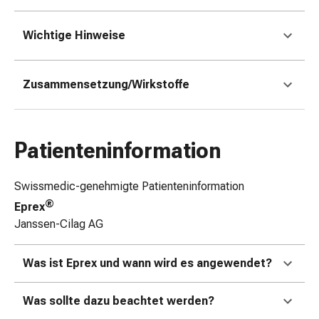
Zugsalbe
Tupfer
Wichtige Hinweise
Augen
&
Ohren
Zusammensetzung/Wirkstoffe
Ohrenschmerzen
Ohrenpflege
Augentropfen
Patienteninformation
Augenentzündung
Augenverband
Augenhygiene
Swissmedic-genehmigte Patienteninformation
Grippe
®
Eprex
&
Janssen-Cilag AG
Erkältung
Hustenbonbons
Was ist Eprex und wann wird es angewendet?
Halsschmerzen
Grippe-
Was sollte dazu beachtet werden?
&