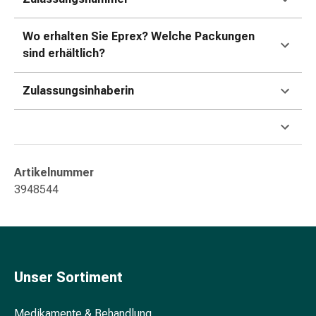
&
Konzentrationsstörung
Wo erhalten Sie Eprex? Welche Packungen
Allergien
sind erhältlich?
&
Heuschnupfen
Zulassungsinhaberin
Antiallergikum
Haut
Nase
Magen
&
Artikelnummer
Darm
3948544
Durchfall
Magenbrennen
Hämorrhoiden
Übelkeit
&
Unser Sortiment
Erbrechen
Verdauung,
Blähung
Medikamente & Behandlung