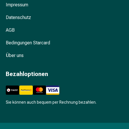
Unreine
Impressum
Haut
Fieberbläschen
Datenschutz
Hautausschlag
Akne
AGB
Komplementärmedizin
Bachblütentherapie
Bedingungen Starcard
Gemmotherapie
Über uns
Homöopathie
Pflanzenheilkunde
Schüssler
Bezahloptionen
Salz
Spagyrik
Anthroposophika
Niere,
Sie können auch bequem per Rechnung bezahlen.
Blase,
Prostata
Harnwegsbeschwerden
Prostata