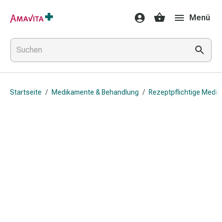
Medikamente
Menü
&
Behandlung
Hautverletzung
&
Wundheilung
Faltkompresse
Startseite
/
Medikamente & Behandlung
/
Rezeptpflichtige Medi
Elastische
Binde
Fingerverband
Fixationspflaster
Gaze
Kompressionsbinde
Pflaster
Pflasterbinde,
Tape
&
Zubehör