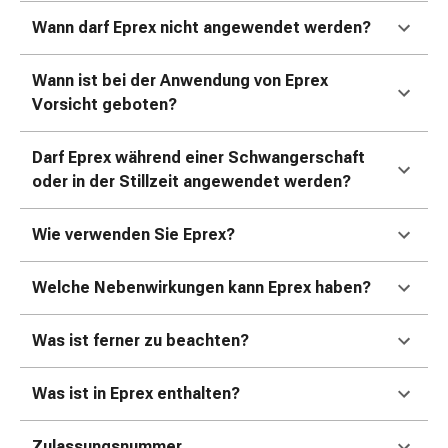
Erkältungsbeschwerden
Husten
Wann darf Eprex nicht angewendet werden?
Inhalationsgerät
&
Wann ist bei der Anwendung von Eprex
Zubehör
Vorsicht geboten?
Nasendusche
Taschentücher
Darf Eprex während einer Schwangerschaft
Schnupfen
oder in der Stillzeit angewendet werden?
Herz
&
Wie verwenden Sie Eprex?
Kreislauf
Herztherapie
Welche Nebenwirkungen kann Eprex haben?
Kompressionsstrümpfe
Kreislauf
Raucherentwöhnung
Was ist ferner zu beachten?
Venen
Herznerven-
Was ist in Eprex enthalten?
Störung
Gedächtnis-
Zulassungsnummer