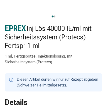
Schlauch-
&
Netzverband
Verbandsmaterial
Verbrennung
EPREX
Inj Lös 40000 IE/ml mit
&
Sicherheitssystem (Protecs)
Sonnenbrand
Wechsel-
Fertspr 1 ml
Sets
Wundauflage
1 ml, Fertigspritze, Injektionslösung, mit
Wundsalbe
Sicherheitssystem (Protecs)
&
-
desinfektion
Diesen Artikel dürfen wir nur auf Rezept abgeben
Sprühpflaster
(Schweizer Heilmittelgesetz).
Wundverschlussstreifen
&
-
Details
kleber