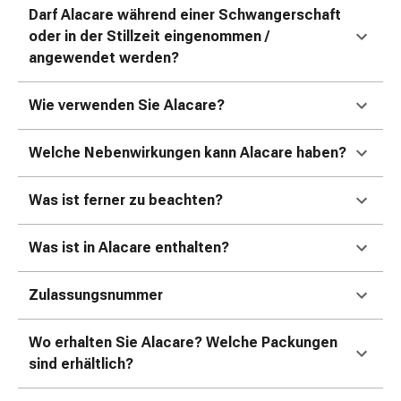
Erkältungsbeschwerden
Darf Alacare während einer Schwangerschaft
Husten
oder in der Stillzeit eingenommen /
Inhalationsgerät
angewendet werden?
&
Zubehör
Wie verwenden Sie Alacare?
Nasendusche
Taschentücher
Welche Nebenwirkungen kann Alacare haben?
Schnupfen
Herz
&
Was ist ferner zu beachten?
Kreislauf
Herztherapie
Was ist in Alacare enthalten?
Kompressionsstrümpfe
Kreislauf
Zulassungsnummer
Raucherentwöhnung
Venen
Wo erhalten Sie Alacare? Welche Packungen
Herznerven-
sind erhältlich?
Störung
Gedächtnis-