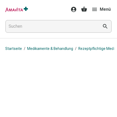
Medikamente
Menü
&
Behandlung
Hautverletzung
&
Wundheilung
Faltkompresse
Startseite
/
Medikamente & Behandlung
/
Rezeptpflichtige Medi
Elastische
Binde
Fingerverband
Fixationspflaster
Gaze
Kompressionsbinde
Pflaster
Pflasterbinde,
Tape
&
Zubehör