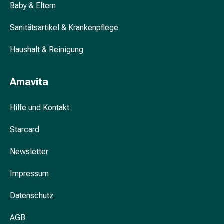
Baby & Eltern
&
Krämpfe
Sanitätsartikel & Krankenpflege
Verstopfung
Hautprobleme
Haushalt & Reinigung
Ekzem
&
Amavita
Juckreiz
Hühneraugen
&
Hilfe und Kontakt
Warzen
Nagel-
Starcard
&
Newsletter
Fusspilz
Narben
Impressum
Trockene
Haut
Datenschutz
Übermässiges
Schwitzen
AGB