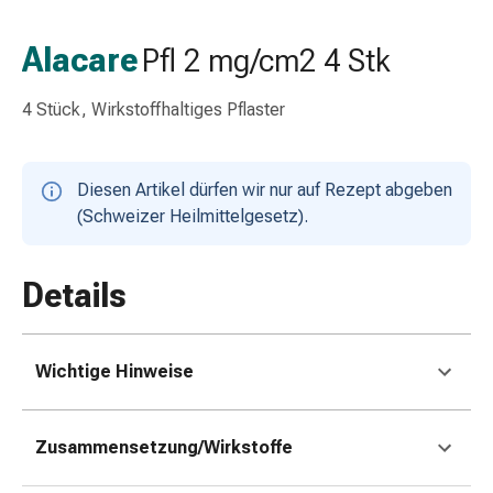
Schlauch-
&
Alacare
Pfl 2 mg/cm2 4 Stk
Netzverband
Verbandsmaterial
4 Stück, Wirkstoffhaltiges Pflaster
Verbrennung
&
Sonnenbrand
Diesen Artikel dürfen wir nur auf Rezept abgeben
Wechsel-
(Schweizer Heilmittelgesetz).
Sets
Wundauflage
Wundsalbe
Details
&
-
desinfektion
Wichtige Hinweise
Sprühpflaster
Wundverschlussstreifen
&
Zusammensetzung/Wirkstoffe
-
kleber