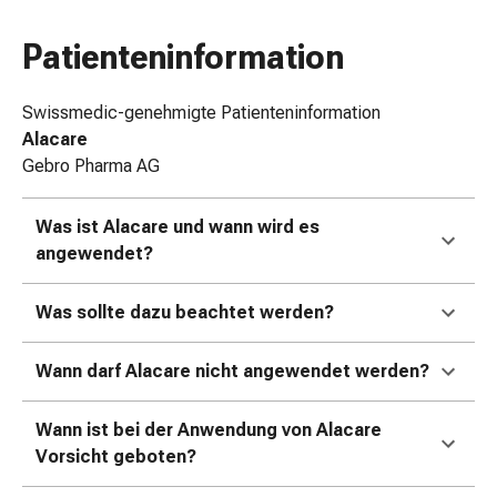
Zugsalbe
Tupfer
Patienteninformation
Augen
&
Swissmedic-genehmigte Patienteninformation
Ohren
Alacare
Ohrenschmerzen
Gebro Pharma AG
Ohrenpflege
Augentropfen
Was ist Alacare und wann wird es
Augenentzündung
angewendet?
Augenverband
Augenhygiene
Was sollte dazu beachtet werden?
Grippe
&
Erkältung
Wann darf Alacare nicht angewendet werden?
Hustenbonbons
Halsschmerzen
Wann ist bei der Anwendung von Alacare
Grippe-
Vorsicht geboten?
&