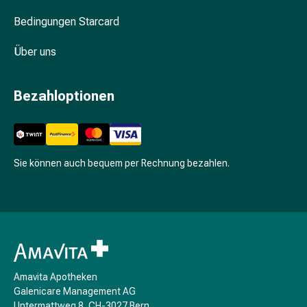
Unreine
Haut
Bedingungen Starcard
Fieberbläschen
Hautausschlag
Über uns
Akne
Komplementärmedizin
Bezahloptionen
Bachblütentherapie
Gemmotherapie
Homöopathie
Pflanzenheilkunde
Sie können auch bequem per Rechnung bezahlen.
Schüssler
Salz
Spagyrik
Anthroposophika
Niere,
Blase,
Prostata
Amavita Apotheken
Harnwegsbeschwerden
Galenicare Management AG
Prostata
Untermattweg 8, CH-3027 Bern