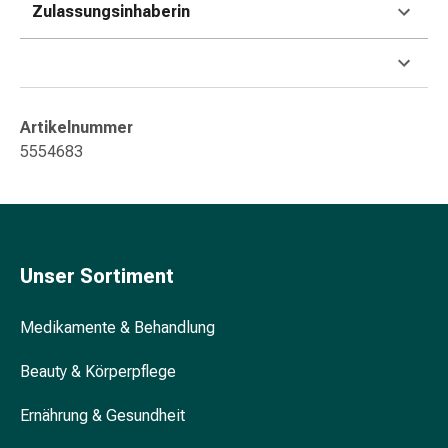
&
Zulassungsinhaberin
Konzentrationsstörung
Allergien
&
Heuschnupfen
Artikelnummer
Antiallergikum
5554683
Haut
Nase
Magen
&
Darm
Unser Sortiment
Durchfall
Magenbrennen
Hämorrhoiden
Medikamente & Behandlung
Übelkeit
&
Beauty & Körperpflege
Erbrechen
Ernährung & Gesundheit
Verdauung,
Blähung