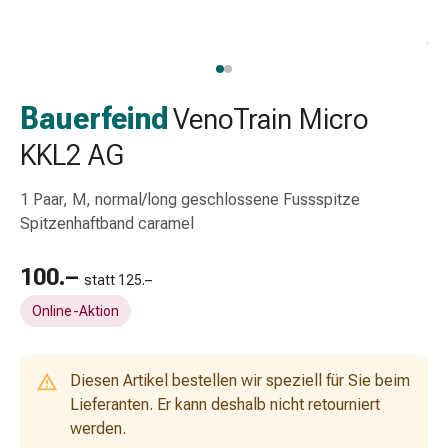
Schlauch-
&
Netzverband
Verbandsmaterial
Verbrennung
Bauerfeind
VenoTrain Micro
&
KKL2 AG
Sonnenbrand
Wechsel-
1 Paar, M, normal/long geschlossene Fussspitze
Sets
Spitzenhaftband caramel
Wundauflage
Wundsalbe
100.–
&
statt 125.–
-
Online-Aktion
desinfektion
Sprühpflaster
Wundverschlussstreifen
Diesen Artikel bestellen wir speziell für Sie beim
&
Lieferanten. Er kann deshalb nicht retourniert
-
werden.
kleber