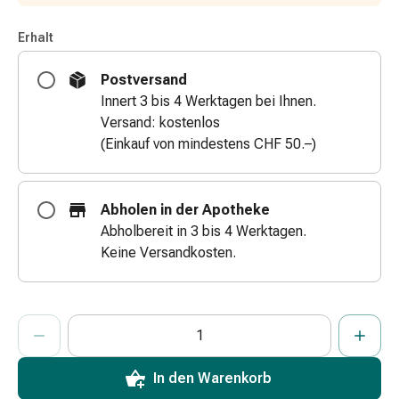
Zugsalbe
Tupfer
Erhalt
Augen
Postversand
&
Innert 3 bis 4 Werktagen bei Ihnen.
Ohren
Versand: kostenlos
Ohrenschmerzen
(Einkauf von mindestens CHF 50.–)
Ohrenpflege
Augentropfen
Augenentzündung
Augenverband
Abholen in der Apotheke
Augenhygiene
Abholbereit in 3 bis 4 Werktagen.
Grippe
Keine Versandkosten.
&
Erkältung
Hustenbonbons
ProductDetailPage.Aria.AddToCartQuantityControlInst
Anzahl Exemplare dieses Artikels zum Hinzufügen in den War
Sie haben die maximale Bestellmenge für diesen Artikel erreic
Wir haben momentan kein weiteres Exemplar dieses Artikels a
Halsschmerzen
Grippe-
In den Warenkorb
&