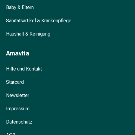
Blähung
Baby & Eltern
&
Krämpfe
Sanitätsartikel & Krankenpflege
Verstopfung
Haushalt & Reinigung
Hautprobleme
Ekzem
&
Amavita
Juckreiz
Hühneraugen
Hilfe und Kontakt
&
Warzen
Starcard
Nagel-
&
Newsletter
Fusspilz
Narben
Impressum
Trockene
Haut
Datenschutz
Übermässiges