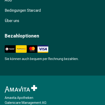
AGB
Schwitzen
Unreine
Bedingungen Starcard
Haut
Fieberbläschen
Über uns
Hautausschlag
Akne
Komplementärmedizin
Bezahloptionen
Bachblütentherapie
Gemmotherapie
Homöopathie
Pflanzenheilkunde
Sie können auch bequem per Rechnung bezahlen.
Schüssler
Salz
Spagyrik
Anthroposophika
Niere,
Blase,
Prostata
Amavita Apotheken
Harnwegsbeschwerden
Galenicare Management AG