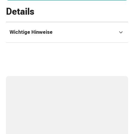
Erkältungsbeschwerden
Husten
Details
Inhalationsgerät
&
Zubehör
Wichtige Hinweise
Nasendusche
Taschentücher
Schnupfen
Herz
&
Kreislauf
Herztherapie
Kompressionsstrümpfe
Kreislauf
Raucherentwöhnung
Venen
Blutgerinnung
Herznerven-
Störung