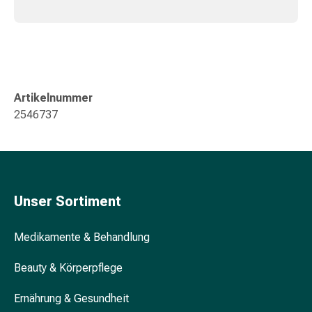
Gedächtnis-
&
Konzentrationsstörung
Allergien
&
Heuschnupfen
Artikelnummer
Antiallergikum
2546737
Haut
Nase
Magen
&
Darm
Unser Sortiment
Durchfall
Magenbrennen
Medikamente & Behandlung
Hämorrhoiden
Übelkeit
Beauty & Körperpflege
&
Erbrechen
Ernährung & Gesundheit
Verdauung,