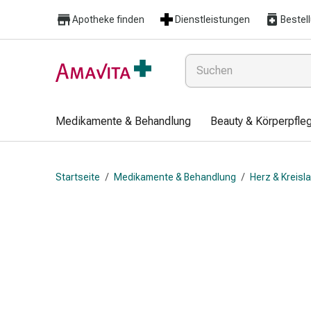
Medikamente
Apotheke finden
Dienstleistungen
Bestel
&
Behandlung
Hautverletzung
&
Wundheilung
Faltkompresse
Medikamente & Behandlung
Beauty & Körperpfle
Elastische
Binde
Fingerverband
Startseite
/
Medikamente & Behandlung
/
Herz & Kreisl
Fixationspflaster
Gaze
Kompressionsbinde
Pflaster
Pflasterbinde,
Tape
&
Zubehör