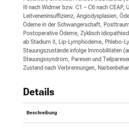
Zugsalbe
III nach Widmer bzw. C1 – C6 nach CEAP, U
Tupfer
Leitveneninsuffizienz, Angiodysplasien, 
Augen
Ödeme in der Schwangerschaft, Posttrau
&
Postoperative Ödeme, Zyklisch idiopathi
Ohren
Ohrenschmerzen
ab Stadium II, Lip-Lymphödeme, Phlebo-
Ohrenpflege
Stauungszustände infolge Immobilitäten (
Augentropfen
Stauungssyndrom, Paresen und Teilparesen
Augenentzündung
Zustand nach Verbrennungen, Narbenbeha
Augenverband
Augenhygiene
Grippe
&
Details
Erkältung
Hustenbonbons
Halsschmerzen
Beschreibung
Grippe-
&