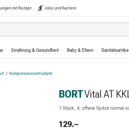
lungen mit Rezept
Jobs und Karriere
ge
Ernährung & Gesundheit
Baby & Eltern
Sanitätsartik
auf
/
Kompressionsstrümpfe
BORT
Vital AT KK
1 Stück, 4, offene Spitze normal s
129.–