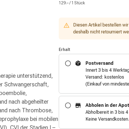
129.– / 1 Stück
Diesen Artikel bestellen wir
deshalb nicht retourniert w
Erhalt
Postversand
Innert 3 bis 4 Werkta
erapie unterstützend,
Versand: kostenlos
der Schwangerschaft,
(Einkauf von mindest
mboembolie,
and nach abgeheilter
Abholen in der Apo
tand nach Thrombose,
Abholbereit in 3 bis 
rophylaxe bei mobilen
Keine Versandkosten
I), CVI der Stadien I –