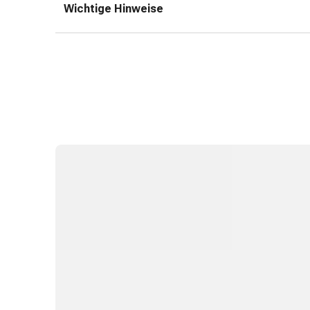
Erkältungsbeschwerden
Wichtige Hinweise
Husten
Inhalationsgerät
&
Zubehör
Nasendusche
Taschentücher
Schnupfen
Herz
&
Kreislauf
Herztherapie
Kompressionsstrümpfe
Kreislauf
Raucherentwöhnung
Venen
Herznerven-
Störung
Gedächtnis-