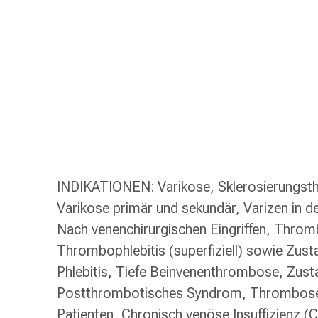
Schlauch-
&
Netzverband
Verbandsmaterial
Verbrennung
&
Sonnenbrand
Wechsel-
Sets
Wundauflage
Wundsalbe
INDIKATIONEN: Varikose, Sklerosierungsth
&
Varikose primär und sekundär, Varizen in 
-
Nach venenchirurgischen Eingriffen, Thro
desinfektion
Sprühpflaster
Thrombophlebitis (superfiziell) sowie Zust
Wundverschlussstreifen
Phlebitis, Tiefe Beinvenenthrombose, Zus
&
Postthrombotisches Syndrom, Thrombosep
-
Patienten, Chronisch venöse Insuffizienz (CV
kleber