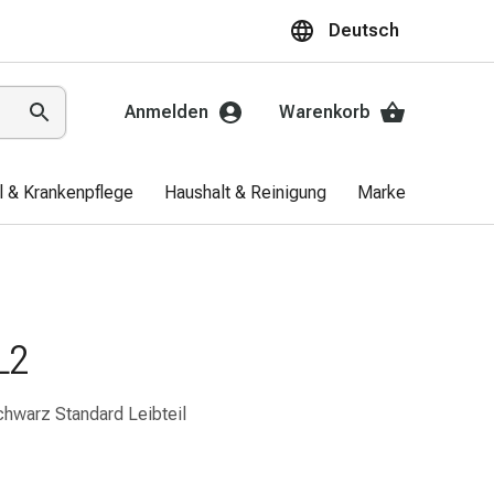
Deutsch
Anmelden
Warenkorb
el & Krankenpflege
Haushalt & Reinigung
Marken
Aktio
L2
chwarz Standard Leibteil