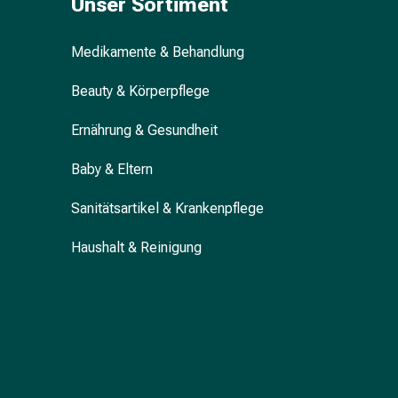
Unser Sortiment
&
Krämpfe
Medikamente & Behandlung
Verstopfung
Hautprobleme
Beauty & Körperpflege
Ekzem
&
Ernährung & Gesundheit
Juckreiz
Hühneraugen
Baby & Eltern
&
Sanitätsartikel & Krankenpflege
Warzen
Nagel-
Haushalt & Reinigung
&
Fusspilz
Narben
Trockene
Haut
Übermässiges
Schwitzen