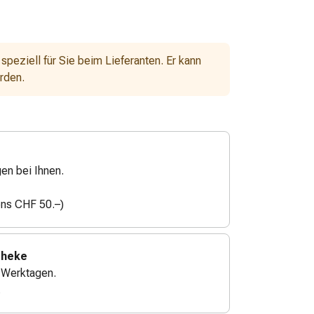
 speziell für Sie beim Lieferanten. Er kann
erden.
gen bei Ihnen.
ens CHF 50.–)
theke
4 Werktagen.
.