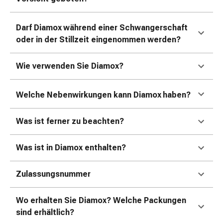
Erkältungsbeschwerden
Husten
Inhalationsgerät
Darf Diamox
während einer Schwangerschaft
&
oder in der Stillzeit eingenommen werden?
Zubehör
Nasendusche
Wie verwenden Sie Diamox?
Taschentücher
Schnupfen
Welche Nebenwirkungen kann Diamox
haben?
Herz
&
Kreislauf
Was ist ferner zu beachten?
Herztherapie
Kompressionsstrümpfe
Was ist in Diamox enthalten?
Kreislauf
Raucherentwöhnung
Zulassungsnummer
Venen
Herznerven-
Wo erhalten Sie Diamox? Welche Packungen
Störung
sind erhältlich?
Gedächtnis-