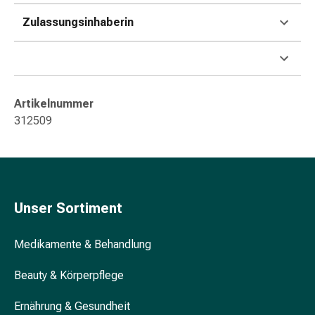
&
Zulassungsinhaberin
Konzentrationsstörung
Allergien
&
Heuschnupfen
Antiallergikum
Artikelnummer
Haut
312509
Nase
Magen
&
Darm
Durchfall
Unser Sortiment
Magenbrennen
Hämorrhoiden
Übelkeit
Medikamente & Behandlung
&
Beauty & Körperpflege
Erbrechen
Verdauung,
Ernährung & Gesundheit
Blähung