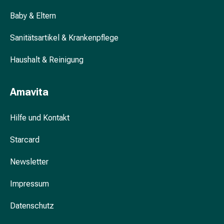
&
Baby & Eltern
Krämpfe
Verstopfung
Sanitätsartikel & Krankenpflege
Hautprobleme
Ekzem
Haushalt & Reinigung
&
Juckreiz
Amavita
Hühneraugen
&
Warzen
Hilfe und Kontakt
Nagel-
Starcard
&
Fusspilz
Newsletter
Narben
Trockene
Impressum
Haut
Übermässiges
Datenschutz
Schwitzen