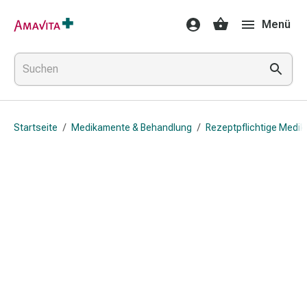
Medikamente
Menü
&
Behandlung
Hautverletzung
&
Wundheilung
Faltkompresse
Startseite
/
Medikamente & Behandlung
/
Rezeptpflichtige Medi
Elastische
Binde
Fingerverband
Fixationspflaster
Gaze
Kompressionsbinde
Pflaster
Pflasterbinde,
Tape
&
Zubehör