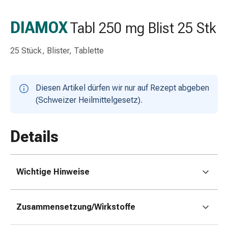
Schlauch-
&
DIAMOX
Tabl 250 mg Blist 25 Stk
Netzverband
Verbandsmaterial
25 Stück, Blister, Tablette
Verbrennung
&
Sonnenbrand
Diesen Artikel dürfen wir nur auf Rezept abgeben
Wechsel-
(Schweizer Heilmittelgesetz).
Sets
Wundauflage
Wundsalbe
Details
&
-
desinfektion
Wichtige Hinweise
Sprühpflaster
Wundverschlussstreifen
&
Zusammensetzung/Wirkstoffe
-
kleber