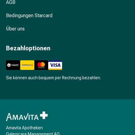
Unreine
AGB
Haut
Fieberbläschen
Bedingungen Starcard
Hautausschlag
Über uns
Akne
Komplementärmedizin
Bachblütentherapie
Bezahloptionen
Gemmotherapie
Homöopathie
Pflanzenheilkunde
Schüssler
Sie können auch bequem per Rechnung bezahlen.
Salz
Spagyrik
Anthroposophika
Niere,
Blase,
Prostata
Harnwegsbeschwerden
Amavita Apotheken
Prostata
Galenicare Management AG