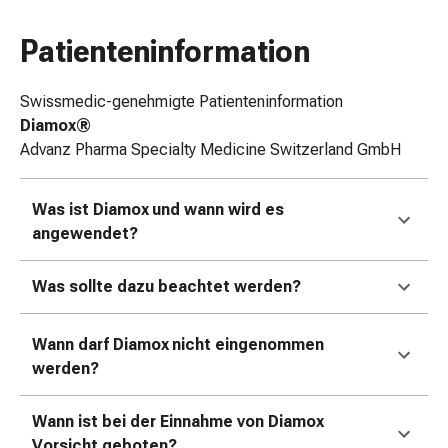
Zugsalbe
Tupfer
Patienteninformation
Augen
&
Swissmedic-genehmigte Patienteninformation
Ohren
Diamox®
Ohrenschmerzen
Advanz Pharma Specialty Medicine Switzerland GmbH
Ohrenpflege
Augentropfen
Was ist Diamox
und wann wird es
Augenentzündung
angewendet?
Augenverband
Augenhygiene
Grippe
Was sollte dazu beachtet werden?
&
Erkältung
Wann darf Diamox
nicht eingenommen
Hustenbonbons
werden?
Halsschmerzen
Grippe-
Wann ist bei der Einnahme von Diamox
&
Vorsicht geboten?