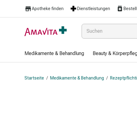
Medikamente
Apotheke finden
Dienstleistungen
Bestel
&
Behandlung
Hautverletzung
&
Wundheilung
Faltkompresse
Medikamente & Behandlung
Beauty & Körperpfle
Elastische
Binde
Fingerverband
Startseite
/
Medikamente & Behandlung
/
Rezeptpflich
Fixationspflaster
Gaze
Kompressionsbinde
Pflaster
Pflasterbinde,
Tape
&
Zubehör