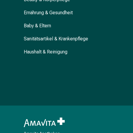
&
Krämpfe
Ernährung & Gesundheit
Verstopfung
Baby & Eltern
Hautprobleme
Ekzem
Sanitätsartikel & Krankenpflege
&
Juckreiz
Haushalt & Reinigung
Hühneraugen
&
Warzen
Nagel-
&
Fusspilz
Narben
Trockene
Haut
Übermässiges
Schwitzen