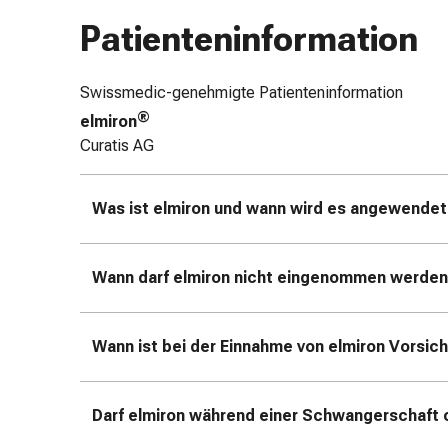
Zugsalbe
Patienteninformation
Tupfer
Augen
&
Swissmedic-genehmigte Patienteninformation
Ohren
®
elmiron
Ohrenschmerzen
Curatis AG
Ohrenpflege
Augentropfen
Was ist elmiron und wann wird es angewendet
Augenentzündung
Augenverband
Augenhygiene
Wann darf elmiron nicht eingenommen werde
Grippe
&
Erkältung
Wann ist bei der Einnahme von elmiron Vorsic
Hustenbonbons
Halsschmerzen
Grippe-
Darf elmiron während einer Schwangerschaft 
&