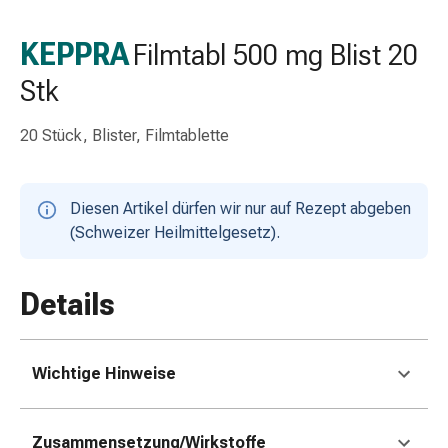
Schlauch-
&
KEPPRA
Filmtabl 500 mg Blist 20
Netzverband
Stk
Verbandsmaterial
Verbrennung
&
20 Stück, Blister, Filmtablette
Sonnenbrand
Wechsel-
Sets
Diesen Artikel dürfen wir nur auf Rezept abgeben
Wundauflage
(Schweizer Heilmittelgesetz).
Wundsalbe
&
Details
-
desinfektion
Sprühpflaster
Wundverschlussstreifen
Wichtige Hinweise
&
-
Zusammensetzung/Wirkstoffe
kleber