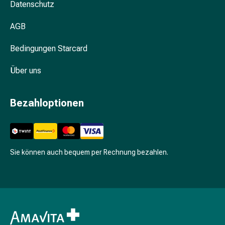
Schwitzen
Datenschutz
Unreine
Haut
AGB
Fieberbläschen
Bedingungen Starcard
Hautausschlag
Akne
Über uns
Komplementärmedizin
Bachblütentherapie
Gemmotherapie
Bezahloptionen
Homöopathie
Pflanzenheilkunde
Schüssler
Salz
Sie können auch bequem per Rechnung bezahlen.
Spagyrik
Anthroposophika
Niere,
Blase,
Prostata
Harnwegsbeschwerden