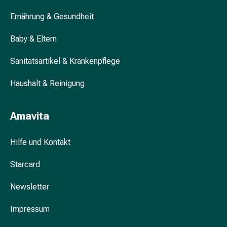
Blähung
Ernährung & Gesundheit
&
Krämpfe
Baby & Eltern
Verstopfung
Hautprobleme
Sanitätsartikel & Krankenpflege
Ekzem
&
Haushalt & Reinigung
Juckreiz
Hühneraugen
Amavita
&
Warzen
Hilfe und Kontakt
Nagel-
&
Starcard
Fusspilz
Narben
Newsletter
Trockene
Haut
Impressum
Übermässiges