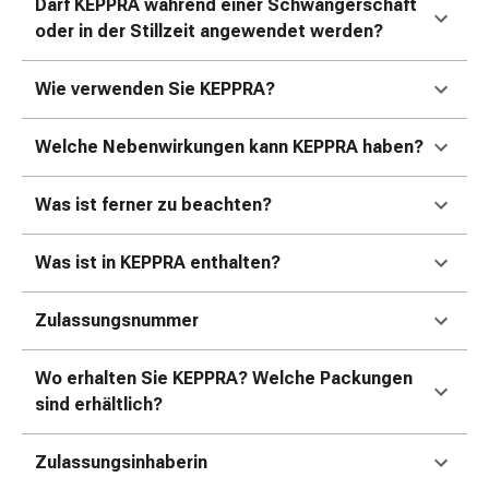
Erkältungsbeschwerden
Darf KEPPRA während einer Schwangerschaft
Husten
oder in der Stillzeit angewendet werden?
Inhalationsgerät
&
Wie verwenden Sie KEPPRA?
Zubehör
Nasendusche
Welche Nebenwirkungen kann KEPPRA haben?
Taschentücher
Schnupfen
Was ist ferner zu beachten?
Herz
&
Was ist in KEPPRA enthalten?
Kreislauf
Herztherapie
Kompressionsstrümpfe
Zulassungsnummer
Kreislauf
Raucherentwöhnung
Wo erhalten Sie KEPPRA? Welche Packungen
Venen
sind erhältlich?
Blutgerinnung
Herznerven-
Zulassungsinhaberin
Störung