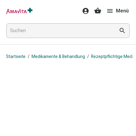
Medikamente
Menü
&
Behandlung
Hautverletzung
&
Wundheilung
Faltkompresse
Startseite
/
Medikamente & Behandlung
/
Rezeptpflichtige Medi
Elastische
Binde
Fingerverband
Fixationspflaster
Gaze
Kompressionsbinde
Pflaster
Pflasterbinde,
Tape
&
Zubehör