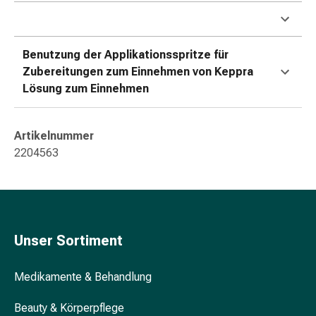
Gedächtnis-
&
Konzentrationsstörung
Benutzung der Applikationsspritze für
Allergien
Zubereitungen zum Einnehmen von Keppra
&
Lösung zum Einnehmen
Heuschnupfen
Antiallergikum
Haut
Artikelnummer
Nase
2204563
Magen
&
Darm
Durchfall
Magenbrennen
Unser Sortiment
Hämorrhoiden
Übelkeit
Medikamente & Behandlung
&
Erbrechen
Beauty & Körperpflege
Verdauung,