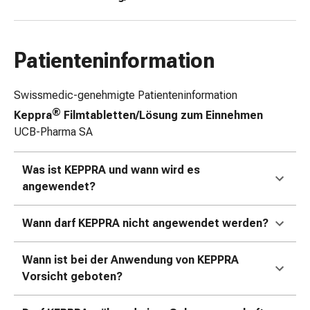
Zugsalbe
Tupfer
Augen
Patienteninformation
&
Ohren
Swissmedic-genehmigte Patienteninformation
Ohrenschmerzen
Ohrenpflege
®
Keppra
Filmtabletten/Lösung zum Einnehmen
Augentropfen
UCB-Pharma SA
Augenentzündung
Augenverband
Was ist KEPPRA und wann wird es
Augenhygiene
angewendet?
Grippe
&
Wann darf KEPPRA nicht angewendet werden?
Erkältung
Hustenbonbons
Wann ist bei der Anwendung von KEPPRA
Halsschmerzen
Vorsicht geboten?
Grippe-
&