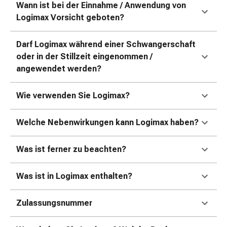
Erkältungsbeschwerden
Wann ist bei der Einnahme / Anwendung von
Husten
Logimax Vorsicht geboten?
Inhalationsgerät
&
Darf Logimax während einer Schwangerschaft
Zubehör
oder in der Stillzeit eingenommen /
Nasendusche
angewendet werden?
Taschentücher
Schnupfen
Wie verwenden Sie Logimax?
Herz
&
Welche Nebenwirkungen kann Logimax haben?
Kreislauf
Herztherapie
Kompressionsstrümpfe
Was ist ferner zu beachten?
Kreislauf
Raucherentwöhnung
Was ist in Logimax enthalten?
Venen
Herznerven-
Zulassungsnummer
Störung
Gedächtnis-