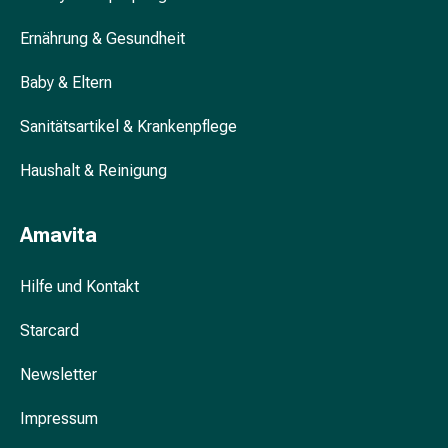
&
Ernährung & Gesundheit
Krämpfe
Verstopfung
Baby & Eltern
Hautprobleme
Ekzem
Sanitätsartikel & Krankenpflege
&
Juckreiz
Haushalt & Reinigung
Hühneraugen
&
Amavita
Warzen
Nagel-
&
Hilfe und Kontakt
Fusspilz
Starcard
Narben
Trockene
Newsletter
Haut
Übermässiges
Impressum
Schwitzen