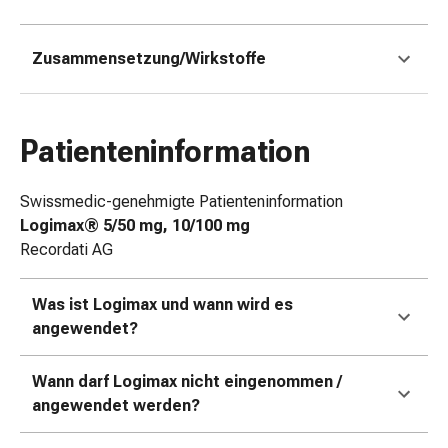
Zugsalbe
Tupfer
Zusammensetzung/Wirkstoffe
Augen
&
Ohren
Ohrenschmerzen
Patienteninformation
Ohrenpflege
Augentropfen
Swissmedic-genehmigte Patienteninformation
Augenentzündung
Logimax® 5/50 mg, 10/100 mg
Augenverband
Recordati AG
Augenhygiene
Grippe
Was ist Logimax und wann wird es
&
angewendet?
Erkältung
Hustenbonbons
Halsschmerzen
Wann darf Logimax nicht eingenommen /
Grippe-
angewendet werden?
&