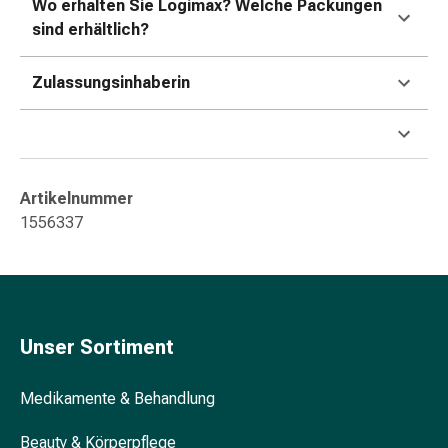
Wo erhalten Sie Logimax? Welche Packungen
&
sind erhältlich?
Konzentrationsstörung
Allergien
Zulassungsinhaberin
&
Heuschnupfen
Antiallergikum
Haut
Nase
Artikelnummer
Magen
1556337
&
Darm
Durchfall
Magenbrennen
Hämorrhoiden
Unser Sortiment
Übelkeit
&
Erbrechen
Medikamente & Behandlung
Verdauung,
Beauty & Körperpflege
Blähung