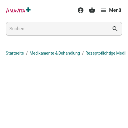
Medikamente
Menü
&
Behandlung
Hautverletzung
&
Wundheilung
Faltkompresse
Startseite
/
Medikamente & Behandlung
/
Rezeptpflichtige Medi
Elastische
Binde
Fingerverband
Fixationspflaster
Gaze
Kompressionsbinde
Pflaster
Pflasterbinde,
Tape
&
Zubehör