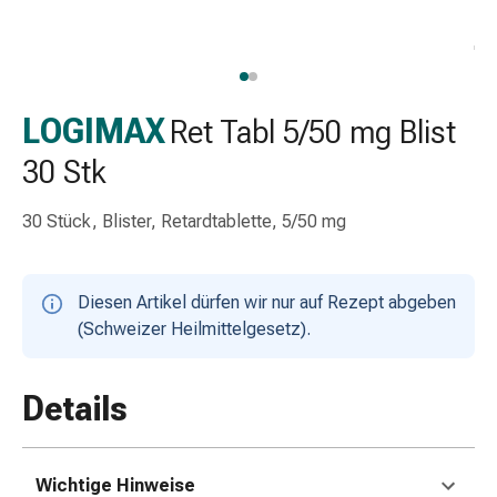
Schlauch-
&
Netzverband
Verbandsmaterial
Verbrennung
LOGIMAX
Ret Tabl 5/50 mg Blist
&
30 Stk
Sonnenbrand
Wechsel-
30 Stück, Blister, Retardtablette, 5/50 mg
Sets
Wundauflage
Wundsalbe
Diesen Artikel dürfen wir nur auf Rezept abgeben
&
(Schweizer Heilmittelgesetz).
-
desinfektion
Sprühpflaster
Details
Wundverschlussstreifen
&
-
Wichtige Hinweise
kleber