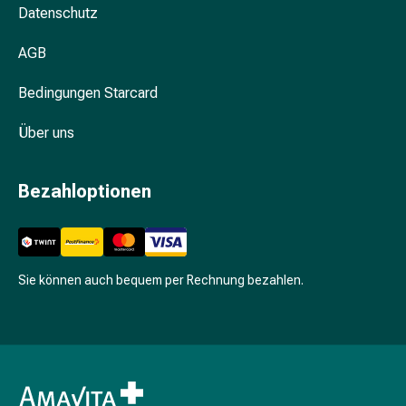
Unreine
Datenschutz
Haut
Fieberbläschen
AGB
Hautausschlag
Akne
Bedingungen Starcard
Komplementärmedizin
Über uns
Bachblütentherapie
Gemmotherapie
Homöopathie
Bezahloptionen
Pflanzenheilkunde
Schüssler
Salz
Spagyrik
Sie können auch bequem per Rechnung bezahlen.
Anthroposophika
Niere,
Blase,
Prostata
Harnwegsbeschwerden
Prostata