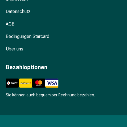
Unreine
Haut
Datenschutz
Fieberbläschen
Hautausschlag
AGB
Akne
Komplementärmedizin
Bedingungen Starcard
Bachblütentherapie
Gemmotherapie
Über uns
Homöopathie
Pflanzenheilkunde
Bezahloptionen
Schüssler
Salz
Spagyrik
Anthroposophika
Sie können auch bequem per Rechnung bezahlen.
Niere,
Blase,
Prostata
Harnwegsbeschwerden
Prostata