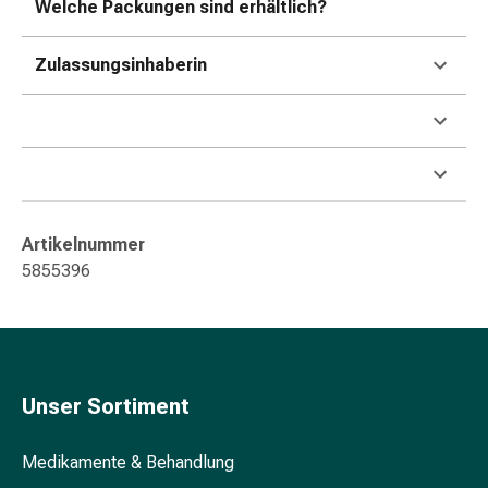
Welche Packungen sind erhältlich?
&
Konzentrationsstörung
Allergien
Zulassungsinhaberin
&
Heuschnupfen
Antiallergikum
Haut
Nase
Magen
Artikelnummer
&
5855396
Darm
Durchfall
Magenbrennen
Hämorrhoiden
Übelkeit
Unser Sortiment
&
Erbrechen
Verdauung,
Medikamente & Behandlung
Blähung