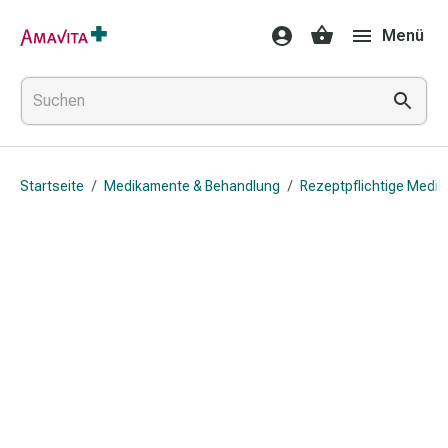
Medikamente
Menü
&
Behandlung
Hautverletzung
&
Wundheilung
Faltkompresse
Startseite
/
Medikamente & Behandlung
/
Rezeptpflichtige Medi
Elastische
Binde
Fingerverband
Fixationspflaster
Gaze
Kompressionsbinde
Pflaster
Pflasterbinde,
Tape
&
Zubehör