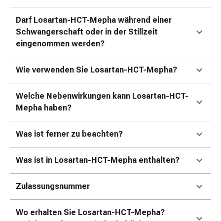
Erkältungsbeschwerden
Husten
Darf Losartan-HCT-Mepha während einer
Inhalationsgerät
Schwangerschaft oder in der Stillzeit
&
eingenommen werden?
Zubehör
Nasendusche
Wie verwenden Sie Losartan-HCT-Mepha?
Taschentücher
Schnupfen
Welche Nebenwirkungen kann Losartan-HCT-
Herz
Mepha haben?
&
Kreislauf
Herztherapie
Was ist ferner zu beachten?
Kompressionsstrümpfe
Kreislauf
Was ist in Losartan-HCT-Mepha enthalten?
Raucherentwöhnung
Venen
Zulassungsnummer
Herznerven-
Störung
Wo erhalten Sie Losartan-HCT-Mepha?
Gedächtnis-