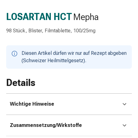
Schlauch-
&
LOSARTAN HCT
Mepha
Netzverband
Verbandsmaterial
98 Stück, Blister, Filmtablette, 100/25mg
Verbrennung
&
Sonnenbrand
Diesen Artikel dürfen wir nur auf Rezept abgeben
Wechsel-
(Schweizer Heilmittelgesetz).
Sets
Wundauflage
Wundsalbe
Details
&
-
desinfektion
Wichtige Hinweise
Sprühpflaster
Wundverschlussstreifen
&
Zusammensetzung/Wirkstoffe
-
kleber