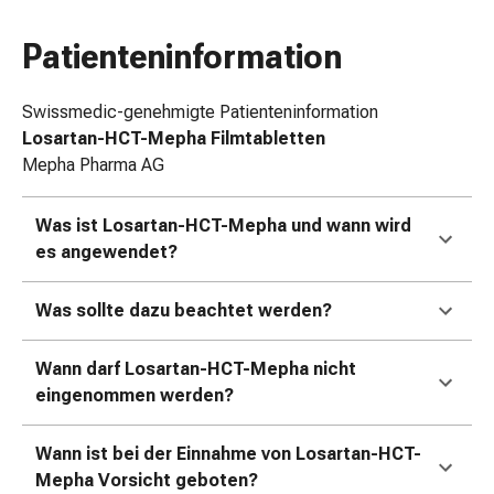
Zugsalbe
Tupfer
Patienteninformation
Augen
&
Swissmedic-genehmigte Patienteninformation
Ohren
Losartan-HCT-Mepha Filmtabletten
Ohrenschmerzen
Mepha Pharma AG
Ohrenpflege
Augentropfen
Was ist Losartan-HCT-Mepha und wann wird
Augenentzündung
es angewendet?
Augenverband
Augenhygiene
Was sollte dazu beachtet werden?
Grippe
&
Erkältung
Wann darf Losartan-HCT-Mepha nicht
Hustenbonbons
eingenommen werden?
Halsschmerzen
Grippe-
Wann ist bei der Einnahme von Losartan-HCT-
&
Mepha Vorsicht geboten?