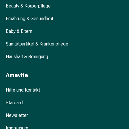
&
Beauty & Körperpflege
Krämpfe
Ernährung & Gesundheit
Verstopfung
Hautprobleme
Baby & Eltern
Ekzem
&
Sanitätsartikel & Krankenpflege
Juckreiz
Hühneraugen
Haushalt & Reinigung
&
Warzen
Amavita
Nagel-
&
Fusspilz
Hilfe und Kontakt
Narben
Trockene
Starcard
Haut
Newsletter
Übermässiges
Schwitzen
Impressum