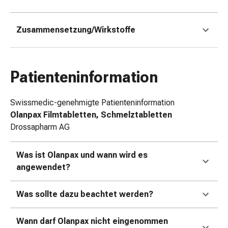
Zugsalbe
Tupfer
Zusammensetzung/Wirkstoffe
Augen
&
Ohren
Ohrenschmerzen
Patienteninformation
Ohrenpflege
Augentropfen
Swissmedic-genehmigte Patienteninformation
Augenentzündung
Olanpax Filmtabletten, Schmelztabletten
Augenverband
Drossapharm AG
Augenhygiene
Grippe
Was ist Olanpax und wann wird es
&
angewendet?
Erkältung
Hustenbonbons
Halsschmerzen
Was sollte dazu beachtet werden?
Grippe-
&
Wann darf Olanpax nicht eingenommen