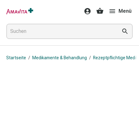
Medikamente
Menü
&
Behandlung
Hautverletzung
&
Wundheilung
Faltkompresse
Startseite
/
Medikamente & Behandlung
/
Rezeptpflichtige Medi
Elastische
Binde
Fingerverband
Fixationspflaster
Gaze
Kompressionsbinde
Pflaster
Pflasterbinde,
Tape
&
Zubehör