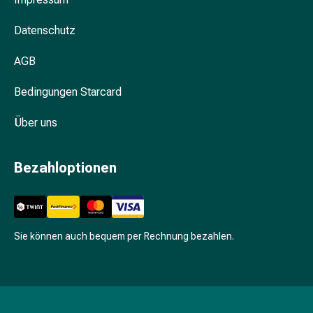
Unreine
Haut
Datenschutz
Fieberbläschen
Hautausschlag
AGB
Akne
Komplementärmedizin
Bedingungen Starcard
Bachblütentherapie
Gemmotherapie
Über uns
Homöopathie
Pflanzenheilkunde
Bezahloptionen
Schüssler
Salz
Spagyrik
Anthroposophika
Niere,
Sie können auch bequem per Rechnung bezahlen.
Blase,
Prostata
Harnwegsbeschwerden
Prostata