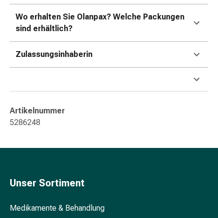
&
Wo erhalten Sie Olanpax? Welche Packungen
Konzentrationsstörung
sind erhältlich?
Allergien
&
Heuschnupfen
Zulassungsinhaberin
Antiallergikum
Haut
Nase
Magen
&
Artikelnummer
Darm
5286248
Durchfall
Magenbrennen
Hämorrhoiden
Übelkeit
&
Unser Sortiment
Erbrechen
Verdauung,
Medikamente & Behandlung
Blähung