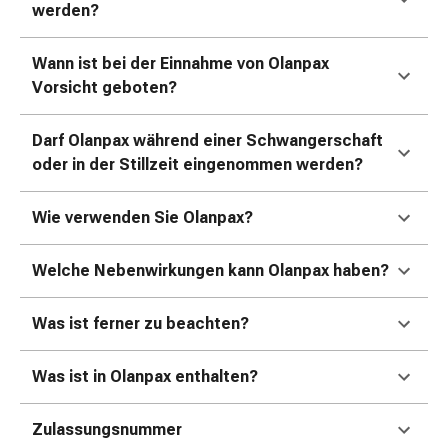
Erkältungsbeschwerden
werden?
Husten
Inhalationsgerät
Wann ist bei der Einnahme von Olanpax
&
Vorsicht geboten?
Zubehör
Nasendusche
Darf Olanpax während einer Schwangerschaft
Taschentücher
oder in der Stillzeit eingenommen werden?
Schnupfen
Herz
Wie verwenden Sie Olanpax?
&
Kreislauf
Herztherapie
Welche Nebenwirkungen kann Olanpax haben?
Kompressionsstrümpfe
Kreislauf
Was ist ferner zu beachten?
Raucherentwöhnung
Venen
Was ist in Olanpax enthalten?
Herznerven-
Störung
Zulassungsnummer
Gedächtnis-