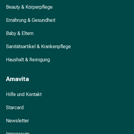
&
Beauty & Körperpflege
Krämpfe
Verstopfung
Ernährung & Gesundheit
Hautprobleme
Baby & Eltern
Ekzem
&
Sanitätsartikel & Krankenpflege
Juckreiz
Hühneraugen
Haushalt & Reinigung
&
Warzen
Nagel-
Amavita
&
Fusspilz
Hilfe und Kontakt
Narben
Trockene
Starcard
Haut
Übermässiges
Newsletter
Schwitzen
Impressum