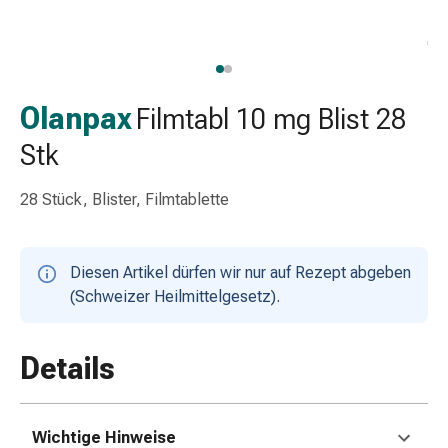
Schlauch-
&
Netzverband
Verbandsmaterial
Verbrennung
Olanpax
Filmtabl 10 mg Blist 28
&
Stk
Sonnenbrand
Wechsel-
28 Stück, Blister, Filmtablette
Sets
Wundauflage
Wundsalbe
Diesen Artikel dürfen wir nur auf Rezept abgeben
&
(Schweizer Heilmittelgesetz).
-
desinfektion
Sprühpflaster
Details
Wundverschlussstreifen
&
-
Wichtige Hinweise
kleber