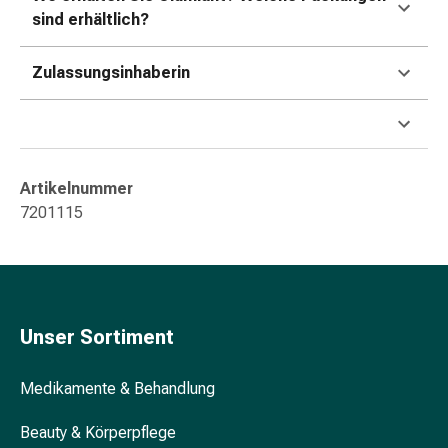
&
sind erhältlich?
Konzentrationsstörung
Allergien
Zulassungsinhaberin
&
Heuschnupfen
Antiallergikum
Haut
Nase
Artikelnummer
Magen
7201115
&
Darm
Durchfall
Magenbrennen
Hämorrhoiden
Unser Sortiment
Übelkeit
&
Medikamente & Behandlung
Erbrechen
Verdauung,
Beauty & Körperpflege
Blähung