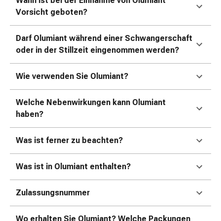
Wann ist bei der Einnahme von Olumiant
Erkältungsbeschwerden
Vorsicht geboten?
Husten
Inhalationsgerät
&
Darf Olumiant während einer Schwangerschaft
Zubehör
oder in der Stillzeit eingenommen werden?
Nasendusche
Taschentücher
Wie verwenden Sie Olumiant?
Schnupfen
Herz
Welche Nebenwirkungen kann Olumiant
&
haben?
Kreislauf
Herztherapie
Was ist ferner zu beachten?
Kompressionsstrümpfe
Kreislauf
Was ist in Olumiant enthalten?
Raucherentwöhnung
Venen
Herznerven-
Zulassungsnummer
Störung
Gedächtnis-
Wo erhalten Sie Olumiant? Welche Packungen