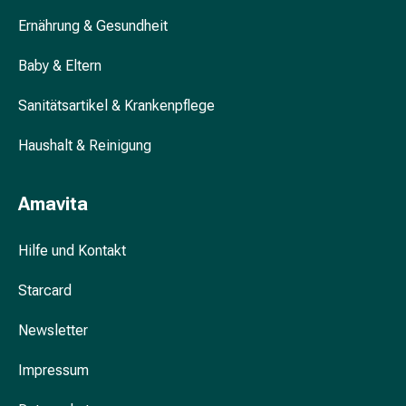
&
Ernährung & Gesundheit
Krämpfe
Verstopfung
Baby & Eltern
Hautprobleme
Ekzem
Sanitätsartikel & Krankenpflege
&
Haushalt & Reinigung
Juckreiz
Hühneraugen
&
Amavita
Warzen
Nagel-
Hilfe und Kontakt
&
Fusspilz
Starcard
Narben
Trockene
Newsletter
Haut
Übermässiges
Impressum
Schwitzen