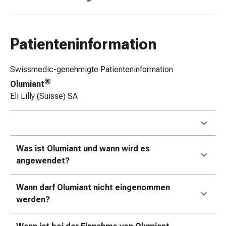
Zugsalbe
Tupfer
Augen
Patienteninformation
&
Ohren
Swissmedic-genehmigte Patienteninformation
Ohrenschmerzen
Ohrenpflege
®
Olumiant
Augentropfen
Eli Lilly (Suisse) SA
Augenentzündung
Augenverband
Augenhygiene
Grippe
Was ist Olumiant und wann wird es
&
angewendet?
Erkältung
Hustenbonbons
Wann darf Olumiant nicht eingenommen
Halsschmerzen
werden?
Grippe-
&