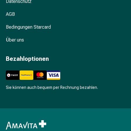
Unreine
Datenschutz
Haut
AGB
Fieberbläschen
Hautausschlag
Bedingungen Starcard
Akne
Komplementärmedizin
Über uns
Bachblütentherapie
Gemmotherapie
Homöopathie
Bezahloptionen
Pflanzenheilkunde
Schüssler
Salz
Spagyrik
Sie können auch bequem per Rechnung bezahlen.
Anthroposophika
Niere,
Blase,
Prostata
Harnwegsbeschwerden
Prostata