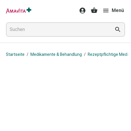
Medikamente
Menü
&
Behandlung
Hautverletzung
&
Wundheilung
Faltkompresse
Startseite
/
Medikamente & Behandlung
/
Rezeptpflichtige Medi
Elastische
Binde
Fingerverband
Fixationspflaster
Gaze
Kompressionsbinde
Pflaster
Pflasterbinde,
Tape
&
Zubehör