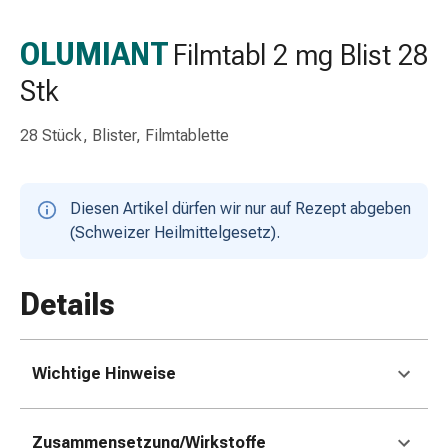
Schlauch-
&
OLUMIANT
Filmtabl 2 mg Blist 28
Netzverband
Stk
Verbandsmaterial
Verbrennung
&
28 Stück, Blister, Filmtablette
Sonnenbrand
Wechsel-
Sets
Diesen Artikel dürfen wir nur auf Rezept abgeben
Wundauflage
(Schweizer Heilmittelgesetz).
Wundsalbe
&
Details
-
desinfektion
Sprühpflaster
Wundverschlussstreifen
Wichtige Hinweise
&
-
Zusammensetzung/Wirkstoffe
kleber