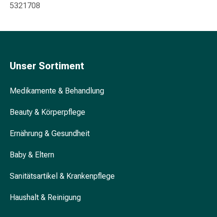
5321708
Blähung
&
Krämpfe
Verstopfung
Hautprobleme
Unser Sortiment
Ekzem
&
Juckreiz
Medikamente & Behandlung
Hühneraugen
Beauty & Körperpflege
&
Warzen
Ernährung & Gesundheit
Nagel-
&
Baby & Eltern
Fusspilz
Narben
Sanitätsartikel & Krankenpflege
Trockene
Haut
Haushalt & Reinigung
Übermässiges