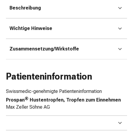
Zugsalbe
Beschreibung
Tupfer
Augen
&
Wichtige Hinweise
Ohren
Ohrenschmerzen
Ohrenpflege
Zusammensetzung/Wirkstoffe
Augentropfen
Augenentzündung
Augenverband
Patienteninformation
Augenhygiene
Grippe
&
Swissmedic-genehmigte Patienteninformation
Erkältung
®
Prospan
Hustentropfen, Tropfen zum Einnehmen
Hustenbonbons
Max Zeller Söhne AG
Halsschmerzen
Grippe-
&