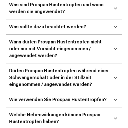
Erkältungsbeschwerden
Was sind Prospan Hustentropfen und wann
Husten
werden sie angewendet?
Inhalationsgerät
&
Was sollte dazu beachtet werden?
Zubehör
Nasendusche
Taschentücher
Wann dürfen Prospan Hustentropfen nicht
Schnupfen
oder nur mit Vorsicht eingenommen /
Herz
angewendet werden?
&
Kreislauf
Dürfen Prospan Hustentropfen während einer
Herztherapie
Schwangerschaft oder in der Stillzeit
Kompressionsstrümpfe
eingenommen / angewendet werden?
Kreislauf
Raucherentwöhnung
Wie verwenden Sie Prospan Hustentropfen?
Venen
Blutgerinnung
Welche Nebenwirkungen können Prospan
Herznerven-
Hustentropfen haben?
Störung