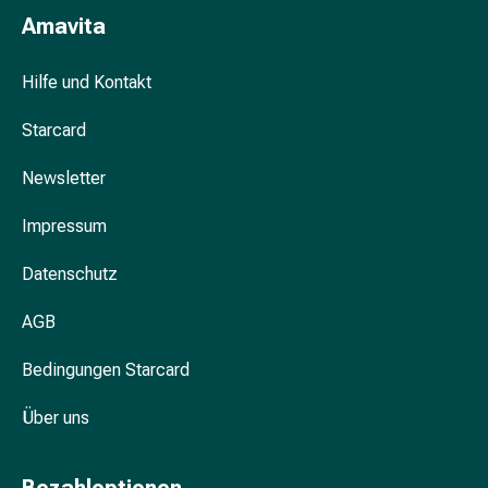
Schwitzen
Amavita
Unreine
Haut
Fieberbläschen
Hilfe und Kontakt
Hautausschlag
Starcard
Akne
Komplementärmedizin
Newsletter
Bachblütentherapie
Gemmotherapie
Impressum
Homöopathie
Pflanzenheilkunde
Datenschutz
Schüssler
Salz
AGB
Spagyrik
Anthroposophika
Bedingungen Starcard
Niere,
Über uns
Blase,
Prostata
Harnwegsbeschwerden