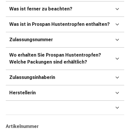
Gedächtnis-
Was ist ferner zu beachten?
&
Konzentrationsstörung
Allergien
Was ist in Prospan Hustentropfen enthalten?
&
Heuschnupfen
Zulassungsnummer
Antiallergikum
Haut
Wo erhalten Sie Prospan Hustentropfen?
Nase
Welche Packungen sind erhältlich?
Magen
&
Zulassungsinhaberin
Darm
Durchfall
Herstellerin
Magenbrennen
Hämorrhoiden
Übelkeit
&
Erbrechen
Artikelnummer
Verdauung,