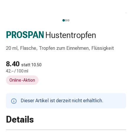
Schlauch-
&
Netzverband
Verbandsmaterial
Verbrennung
PROSPAN
Hustentropfen
&
Sonnenbrand
20 ml, Flasche, Tropfen zum Einnehmen, Flüssigkeit
Wechsel-
Sets
8.40
statt 10.50
Wundauflage
42.– / 100 ml
Wundsalbe
Online-Aktion
&
-
desinfektion
Dieser Artikel ist derzeit nicht erhältlich.
Sprühpflaster
Wundverschlussstreifen
&
Details
-
kleber