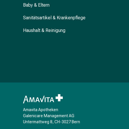
Baby & Eltern
Blähung
&
Sanitätsartikel & Krankenpflege
Krämpfe
Verstopfung
Haushalt & Reinigung
Hautprobleme
Ekzem
&
Juckreiz
Hühneraugen
&
Warzen
Nagel-
&
Fusspilz
Narben
Trockene
Amavita Apotheken
Haut
Galenicare Management AG
Untermattweg 8, CH-3027 Bern
Übermässiges