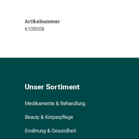
Gedächtnis-
&
Konzentrationsstörung
Artikelnummer
Allergien
6108508
&
Heuschnupfen
Antiallergikum
Haut
Nase
Magen
&
Darm
Unser Sortiment
Durchfall
Magenbrennen
Medikamente & Behandlung
Hämorrhoiden
Übelkeit
Beauty & Körperpflege
&
Erbrechen
Ernährung & Gesundheit
Verdauung,