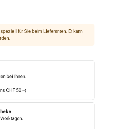
 speziell für Sie beim Lieferanten. Er kann
erden.
gen bei Ihnen.
ens CHF 50.–)
theke
4 Werktagen.
.