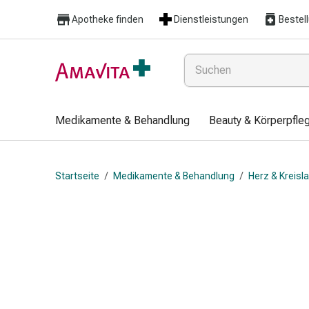
Medikamente
Apotheke finden
Dienstleistungen
Bestel
&
Behandlung
Hautverletzung
&
Wundheilung
Faltkompresse
Medikamente & Behandlung
Beauty & Körperpfle
Elastische
Binde
Fingerverband
Startseite
/
Medikamente & Behandlung
/
Herz & Kreisl
Fixationspflaster
Gaze
Kompressionsbinde
Pflaster
Pflasterbinde,
Tape
&
Zubehör