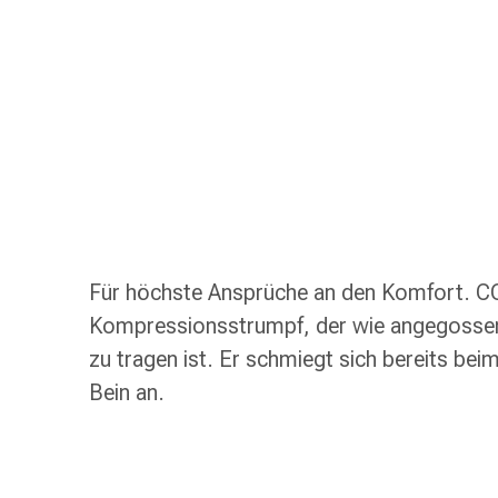
Schlauch-
&
Netzverband
Verbandsmaterial
Verbrennung
&
Sonnenbrand
Wechsel-
Sets
Wundauflage
Wundsalbe
Für höchste Ansprüche an den Komfort. 
&
Kompressionsstrumpf, der wie angegossen
-
zu tragen ist. Er schmiegt sich bereits bei
desinfektion
Sprühpflaster
Bein an.
Wundverschlussstreifen
&
-
kleber