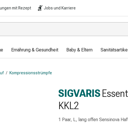
lungen mit Rezept
Jobs und Karriere
ge
Ernährung & Gesundheit
Baby & Eltern
Sanitätsartik
auf
/
Kompressionsstrümpfe
SIGVARIS
Essent
KKL2
1 Paar, L, lang offen Sensinova Haf