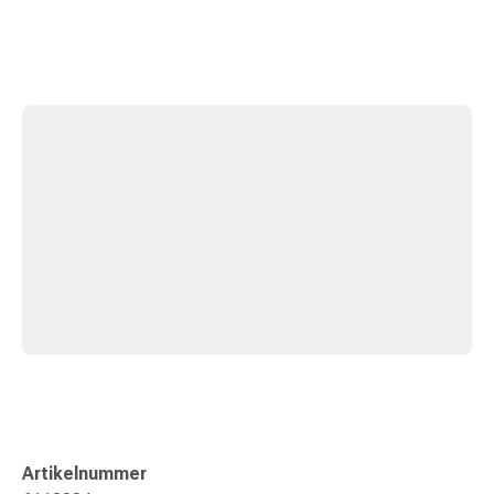
Gedächtnis-
&
Konzentrationsstörung
Allergien
&
Heuschnupfen
Antiallergikum
Haut
Nase
Magen
&
Darm
Durchfall
Magenbrennen
Hämorrhoiden
Übelkeit
&
Erbrechen
Artikelnummer
Verdauung,