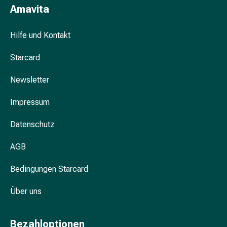
Schwitzen
Amavita
Unreine
Haut
Hilfe und Kontakt
Fieberbläschen
Hautausschlag
Starcard
Akne
Komplementärmedizin
Newsletter
Bachblütentherapie
Gemmotherapie
Impressum
Homöopathie
Pflanzenheilkunde
Datenschutz
Schüssler
AGB
Salz
Spagyrik
Bedingungen Starcard
Anthroposophika
Niere,
Über uns
Blase,
Prostata
Harnwegsbeschwerden
Bezahloptionen