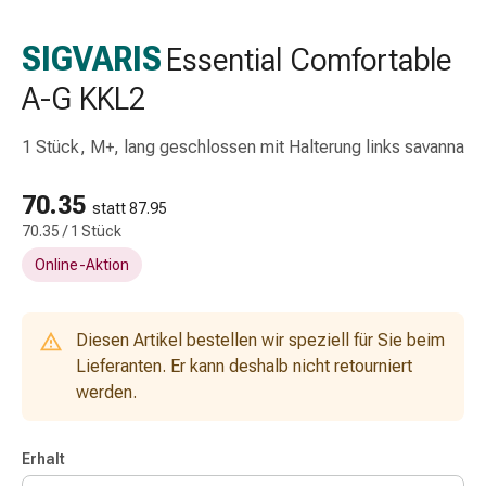
Schlauch-
&
SIGVARIS
Essential Comfortable
Netzverband
A-G KKL2
Verbandsmaterial
Verbrennung
&
1 Stück, M+, lang geschlossen mit Halterung links savanna
Sonnenbrand
Wechsel-
70.35
statt 87.95
Sets
70.35 / 1 Stück
Wundauflage
Online-Aktion
Wundsalbe
&
-
Diesen Artikel bestellen wir speziell für Sie beim
desinfektion
Lieferanten. Er kann deshalb nicht retourniert
Sprühpflaster
werden.
Wundverschlussstreifen
&
-
Erhalt
kleber