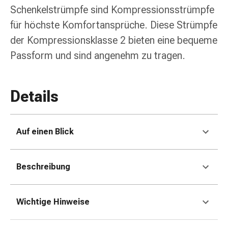
Erkältungsbeschwerden
Schenkelstrümpfe sind Kompressionsstrümpfe
Husten
für höchste Komfortansprüche. Diese Strümpfe
Inhalationsgerät
&
der Kompressionsklasse 2 bieten eine bequeme
Zubehör
Passform und sind angenehm zu tragen.
Nasendusche
Taschentücher
Schnupfen
Details
Herz
&
Kreislauf
Auf einen Blick
Herztherapie
Kompressionsstrümpfe
Kreislauf
Beschreibung
Raucherentwöhnung
Venen
Blutgerinnung
Wichtige Hinweise
Herznerven-
Störung