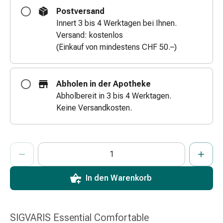
Zugsalbe
Postversand
Tupfer
Innert 3 bis 4 Werktagen bei Ihnen.
Augen
Versand: kostenlos
&
(Einkauf von mindestens CHF 50.–)
Ohren
Ohrenschmerzen
Ohrenpflege
Abholen in der Apotheke
Augentropfen
Abholbereit in 3 bis 4 Werktagen.
Augenentzündung
Keine Versandkosten.
Augenverband
Augenhygiene
Grippe
ProductDetailPage.Aria.AddToCartQuantityControlInst
Anzahl Exemplare dieses Artikels zum Hinzufügen in den War
Sie haben die maximale Bestellmenge für diesen Artikel erreic
Wir haben momentan kein weiteres Exemplar dieses Artikels a
&
Erkältung
Hustenbonbons
In den Warenkorb
Halsschmerzen
Grippe-
&
SIGVARIS Essential Comfortable