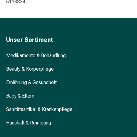
6113834
Blähung
&
Krämpfe
Verstopfung
Hautprobleme
Unser Sortiment
Ekzem
&
Medikamente & Behandlung
Juckreiz
Hühneraugen
Beauty & Körperpflege
&
Warzen
Ernährung & Gesundheit
Nagel-
&
Baby & Eltern
Fusspilz
Narben
Sanitätsartikel & Krankenpflege
Trockene
Haushalt & Reinigung
Haut
Übermässiges