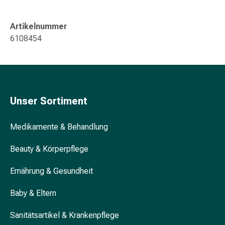
Gedächtnis-
&
Artikelnummer
Konzentrationsstörung
6108454
Allergien
&
Heuschnupfen
Antiallergikum
Haut
Unser Sortiment
Nase
Magen
&
Medikamente & Behandlung
Darm
Beauty & Körperpflege
Durchfall
Magenbrennen
Ernährung & Gesundheit
Hämorrhoiden
Übelkeit
Baby & Eltern
&
Erbrechen
Sanitätsartikel & Krankenpflege
Verdauung,