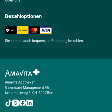
Über uns
Schwitzen
Unreine
Haut
Bezahloptionen
Fieberbläschen
Hautausschlag
Akne
Komplementärmedizin
Sie können auch bequem per Rechnung bezahlen.
Bachblütentherapie
Gemmotherapie
Homöopathie
Pflanzenheilkunde
Schüssler
Salz
Spagyrik
Amavita Apotheken
Anthroposophika
Galenicare Management AG
Niere,
Untermattweg 8, CH-3027 Bern
Blase,
Prostata
Harnwegsbeschwerden