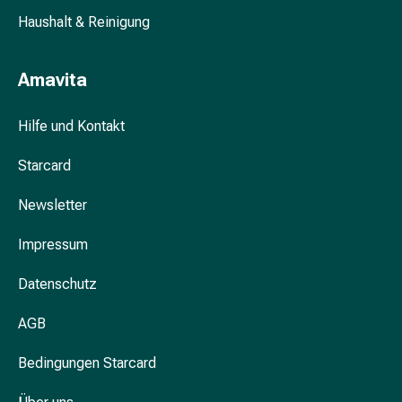
Blähung
Haushalt & Reinigung
&
Krämpfe
Amavita
Verstopfung
Hautprobleme
Ekzem
Hilfe und Kontakt
&
Starcard
Juckreiz
Hühneraugen
Newsletter
&
Warzen
Impressum
Nagel-
&
Datenschutz
Fusspilz
Narben
AGB
Trockene
Haut
Bedingungen Starcard
Übermässiges