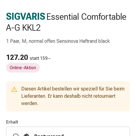
Schlauch-
&
SIGVARIS
Essential Comfortable
Netzverband
A-G KKL2
Verbandsmaterial
Verbrennung
&
1 Paar, M, normal offen Sensinova Haftrand black
Sonnenbrand
Wechsel-
127.20
statt 159.–
Sets
Online-Aktion
Wundauflage
Wundsalbe
&
Diesen Artikel bestellen wir speziell für Sie beim
-
Lieferanten. Er kann deshalb nicht retourniert
desinfektion
werden.
Sprühpflaster
Wundverschlussstreifen
&
Erhalt
-
kleber