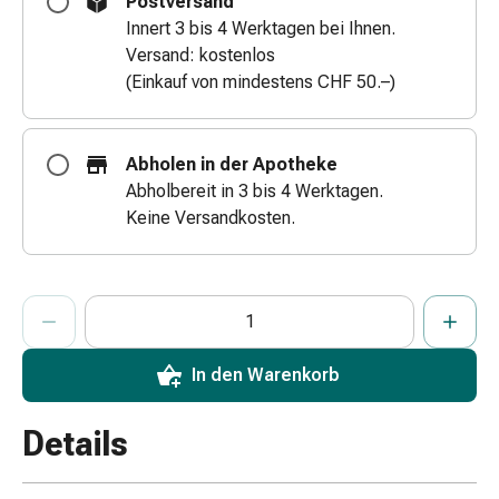
Postversand
Zugsalbe
Innert 3 bis 4 Werktagen bei Ihnen.
Tupfer
Versand: kostenlos
Augen
(Einkauf von mindestens CHF 50.–)
&
Ohren
Ohrenschmerzen
Abholen in der Apotheke
Ohrenpflege
Abholbereit in 3 bis 4 Werktagen.
Augentropfen
Keine Versandkosten.
Augenentzündung
Augenverband
Augenhygiene
ProductDetailPage.Aria.AddToCartQuantityControlInst
Anzahl Exemplare dieses Artikels zum Hinzufügen in den War
Sie haben die maximale Bestellmenge für diesen Artikel erreic
Wir haben momentan kein weiteres Exemplar dieses Artikels a
Grippe
&
Erkältung
In den Warenkorb
Hustenbonbons
Halsschmerzen
Details
Grippe-
&