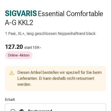
Schlauch-
&
SIGVARIS
Essential Comfortable
Netzverband
A-G KKL2
Verbandsmaterial
Verbrennung
&
1 Paar, XL+, lang geschlossen Noppenhaftrand black
Sonnenbrand
Wechsel-
127.20
statt 159.–
Sets
Online-Aktion
Wundauflage
Wundsalbe
&
Diesen Artikel bestellen wir speziell für Sie beim
-
Lieferanten. Er kann deshalb nicht retourniert
desinfektion
werden.
Sprühpflaster
Wundverschlussstreifen
&
Erhalt
-
kleber