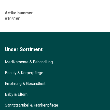
&
Konzentrationsstörung
Artikelnummer
Allergien
6105160
&
Heuschnupfen
Antiallergikum
Haut
Nase
Unser Sortiment
Magen
&
Darm
Medikamente & Behandlung
Durchfall
Beauty & Körperpflege
Magenbrennen
Hämorrhoiden
Ernährung & Gesundheit
Übelkeit
&
Baby & Eltern
Erbrechen
Verdauung,
Sanitätsartikel & Krankenpflege
Blähung