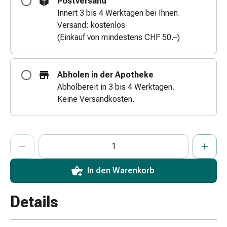
Postversand
Zugsalbe
Innert 3 bis 4 Werktagen bei Ihnen.
Tupfer
Versand: kostenlos
Augen
(Einkauf von mindestens CHF 50.–)
&
Ohren
Ohrenschmerzen
Abholen in der Apotheke
Ohrenpflege
Abholbereit in 3 bis 4 Werktagen.
Augentropfen
Keine Versandkosten.
Augenentzündung
Augenverband
Augenhygiene
ProductDetailPage.Aria.AddToCartQuantityControlInst
Anzahl Exemplare dieses Artikels zum Hinzufügen in den War
Sie haben die maximale Bestellmenge für diesen Artikel erreic
Wir haben momentan kein weiteres Exemplar dieses Artikels a
Grippe
&
Erkältung
In den Warenkorb
Hustenbonbons
Halsschmerzen
Details
Grippe-
&