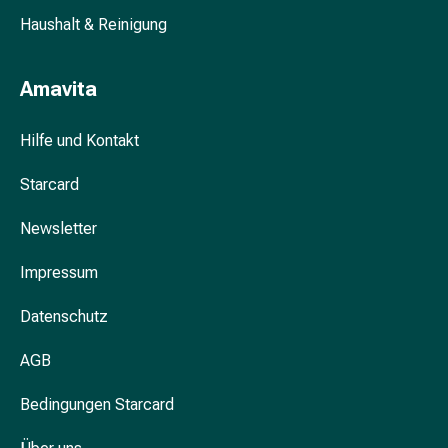
&
Haushalt & Reinigung
Krämpfe
Verstopfung
Amavita
Hautprobleme
Ekzem
&
Hilfe und Kontakt
Juckreiz
Starcard
Hühneraugen
&
Newsletter
Warzen
Nagel-
Impressum
&
Fusspilz
Datenschutz
Narben
Trockene
AGB
Haut
Übermässiges
Bedingungen Starcard
Schwitzen