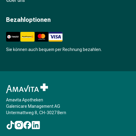
Über uns
Unreine
Haut
Fieberbläschen
Bezahloptionen
Hautausschlag
Akne
Komplementärmedizin
Bachblütentherapie
Sie können auch bequem per Rechnung bezahlen.
Gemmotherapie
Homöopathie
Pflanzenheilkunde
Schüssler
Salz
Spagyrik
Anthroposophika
Amavita Apotheken
Niere,
Galenicare Management AG
Blase,
Untermattweg 8, CH-3027 Bern
Prostata
Harnwegsbeschwerden
Prostata