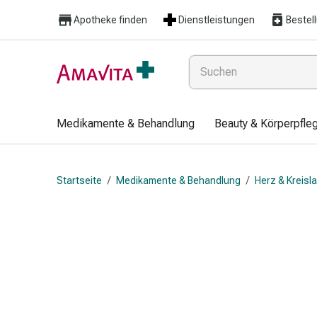
Medikamente
Apotheke finden
Dienstleistungen
Bestel
&
Behandlung
Hautverletzung
&
Wundheilung
Faltkompresse
Medikamente & Behandlung
Beauty & Körperpfle
Elastische
Binde
Fingerverband
Startseite
/
Medikamente & Behandlung
/
Herz & Kreisl
Fixationspflaster
Gaze
Kompressionsbinde
Pflaster
Pflasterbinde,
Tape
&
Zubehör