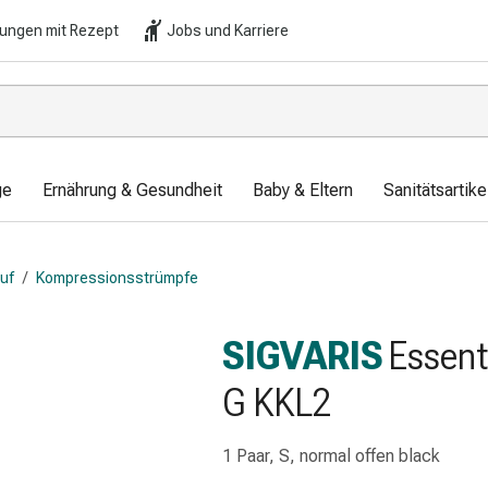
lungen mit Rezept
Jobs und Karriere
ge
Ernährung & Gesundheit
Baby & Eltern
Sanitätsartik
auf
/
Kompressionsstrümpfe
SIGVARIS
Essent
G KKL2
1 Paar, S, normal offen black