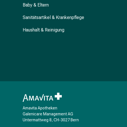
Baby & Eltern
&
Krämpfe
Sanitätsartikel & Krankenpflege
Verstopfung
Hautprobleme
Haushalt & Reinigung
Ekzem
&
Juckreiz
Hühneraugen
&
Warzen
Nagel-
&
Fusspilz
Narben
Trockene
Haut
Amavita Apotheken
Übermässiges
Galenicare Management AG
Untermattweg 8, CH-3027 Bern
Schwitzen