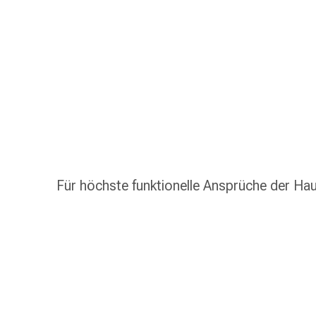
Schlauch-
&
Netzverband
Verbandsmaterial
Verbrennung
&
Sonnenbrand
Wechsel-
Sets
Wundauflage
Wundsalbe
Für höchste funktionelle Ansprüche der Ha
&
-
desinfektion
Sprühpflaster
Wundverschlussstreifen
&
-
kleber