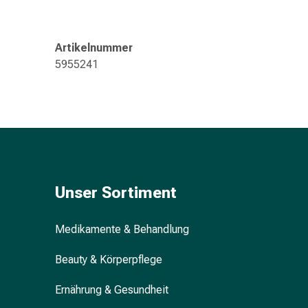
&
Konzentrationsstörung
Allergien
Artikelnummer
&
5955241
Heuschnupfen
Antiallergikum
Haut
Nase
Magen
&
Darm
Durchfall
Unser Sortiment
Magenbrennen
Hämorrhoiden
Medikamente & Behandlung
Übelkeit
&
Beauty & Körperpflege
Erbrechen
Verdauung,
Ernährung & Gesundheit
Blähung