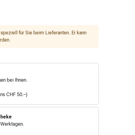
 speziell für Sie beim Lieferanten. Er kann
erden.
gen bei Ihnen.
ens CHF 50.–)
theke
4 Werktagen.
.