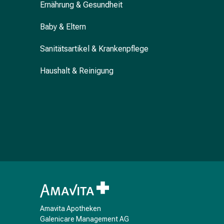
Ernährung & Gesundheit
Blähung
&
Baby & Eltern
Krämpfe
Verstopfung
Sanitätsartikel & Krankenpflege
Hautprobleme
Ekzem
Haushalt & Reinigung
&
Juckreiz
Hühneraugen
&
Warzen
Nagel-
&
Fusspilz
Narben
Trockene
Haut
Amavita Apotheken
Übermässiges
Galenicare Management AG