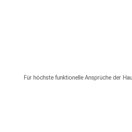
Schlauch-
&
Netzverband
Verbandsmaterial
Verbrennung
&
Sonnenbrand
Wechsel-
Sets
Wundauflage
Wundsalbe
Für höchste funktionelle Ansprüche der Ha
&
-
desinfektion
Sprühpflaster
Wundverschlussstreifen
&
-
kleber