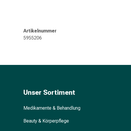
Gedächtnis-
&
Konzentrationsstörung
Allergien
Artikelnummer
&
5955206
Heuschnupfen
Antiallergikum
Haut
Nase
Magen
&
Darm
Durchfall
Unser Sortiment
Magenbrennen
Hämorrhoiden
Medikamente & Behandlung
Übelkeit
&
Beauty & Körperpflege
Erbrechen
Verdauung,