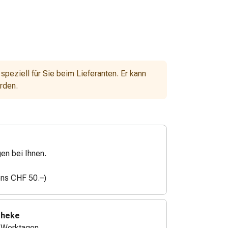
 speziell für Sie beim Lieferanten. Er kann
erden.
gen bei Ihnen.
ens CHF 50.–)
theke
4 Werktagen.