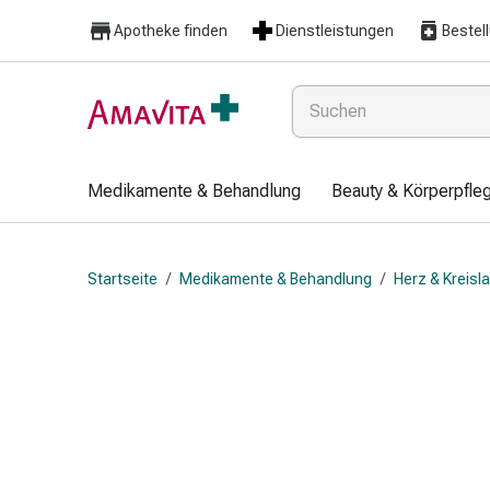
Medikamente
Apotheke finden
Dienstleistungen
Bestel
&
Behandlung
Hautverletzung
&
Wundheilung
Faltkompresse
Medikamente & Behandlung
Beauty & Körperpfle
Elastische
Binde
Fingerverband
Startseite
/
Medikamente & Behandlung
/
Herz & Kreisl
Fixationspflaster
Gaze
Kompressionsbinde
Pflaster
Pflasterbinde,
Tape
&
Zubehör