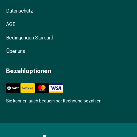
Unreine
Haut
Datenschutz
Fieberbläschen
Hautausschlag
AGB
Akne
Komplementärmedizin
Bedingungen Starcard
Bachblütentherapie
Über uns
Gemmotherapie
Homöopathie
Pflanzenheilkunde
Bezahloptionen
Schüssler
Salz
Spagyrik
Anthroposophika
Sie können auch bequem per Rechnung bezahlen.
Niere,
Blase,
Prostata
Harnwegsbeschwerden
Prostata