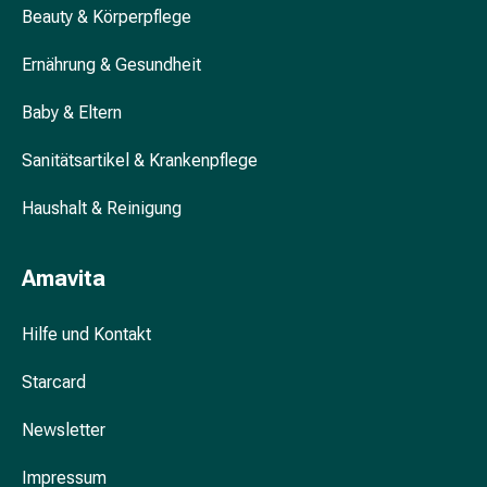
Beauty & Körperpflege
&
Krämpfe
Ernährung & Gesundheit
Verstopfung
Hautprobleme
Baby & Eltern
Ekzem
&
Sanitätsartikel & Krankenpflege
Juckreiz
Hühneraugen
Haushalt & Reinigung
&
Warzen
Amavita
Nagel-
&
Fusspilz
Hilfe und Kontakt
Narben
Starcard
Trockene
Haut
Newsletter
Übermässiges
Schwitzen
Impressum