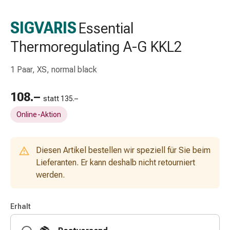
Schlauch-
&
SIGVARIS
Essential
Netzverband
Thermoregulating A-G KKL2
Verbandsmaterial
Verbrennung
&
1 Paar, XS, normal black
Sonnenbrand
Wechsel-
108.–
statt 135.–
Sets
Online-Aktion
Wundauflage
Wundsalbe
&
Diesen Artikel bestellen wir speziell für Sie beim
-
Lieferanten. Er kann deshalb nicht retourniert
desinfektion
werden.
Sprühpflaster
Wundverschlussstreifen
&
Erhalt
-
kleber