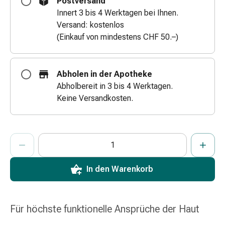
Postversand
Zugsalbe
Innert 3 bis 4 Werktagen bei Ihnen.
Tupfer
Versand: kostenlos
Augen
(Einkauf von mindestens CHF 50.–)
&
Ohren
Ohrenschmerzen
Abholen in der Apotheke
Ohrenpflege
Abholbereit in 3 bis 4 Werktagen.
Augentropfen
Keine Versandkosten.
Augenentzündung
Augenverband
Augenhygiene
ProductDetailPage.Aria.AddToCartQuantityControlInst
Anzahl Exemplare dieses Artikels zum Hinzufügen in den War
Sie haben die maximale Bestellmenge für diesen Artikel erreic
Wir haben momentan kein weiteres Exemplar dieses Artikels a
Grippe
&
Erkältung
In den Warenkorb
Hustenbonbons
Halsschmerzen
Grippe-
Für höchste funktionelle Ansprüche der Haut
&