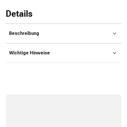
Erkältungsbeschwerden
Husten
Details
Inhalationsgerät
&
Zubehör
Beschreibung
Nasendusche
Taschentücher
Schnupfen
Wichtige Hinweise
Herz
&
Kreislauf
Herztherapie
Kompressionsstrümpfe
Kreislauf
Raucherentwöhnung
Venen
Herznerven-
Störung
Gedächtnis-