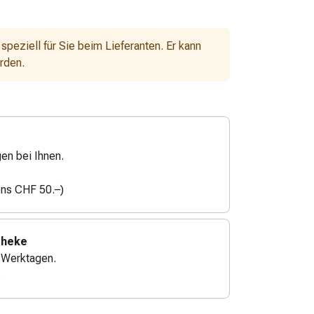
 speziell für Sie beim Lieferanten. Er kann
erden.
gen bei Ihnen.
ens CHF 50.–)
theke
4 Werktagen.
.