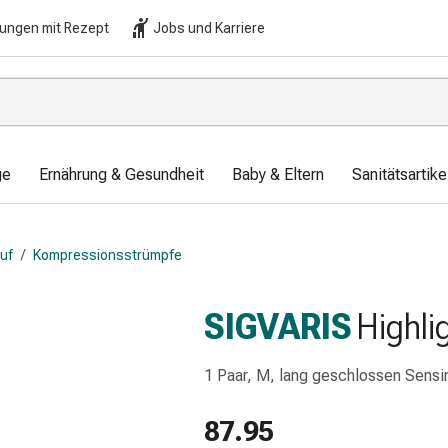
lungen mit Rezept
Jobs und Karriere
ge
Ernährung & Gesundheit
Baby & Eltern
Sanitätsartik
auf
/
Kompressionsstrümpfe
SIGVARIS
Highl
1 Paar, M, lang geschlossen Sensi
87.95