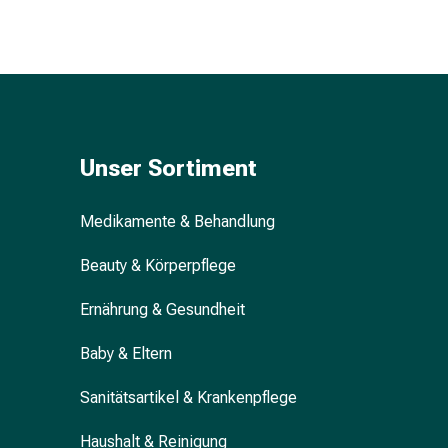
&
Konzentrationsstörung
Allergien
&
Heuschnupfen
Antiallergikum
Haut
Unser Sortiment
Nase
Magen
Medikamente & Behandlung
&
Darm
Beauty & Körperpflege
Durchfall
Magenbrennen
Ernährung & Gesundheit
Hämorrhoiden
Übelkeit
Baby & Eltern
&
Erbrechen
Sanitätsartikel & Krankenpflege
Verdauung,
Haushalt & Reinigung
Blähung