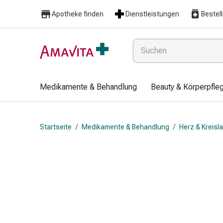
Medikamente
Apotheke finden
Dienstleistungen
Bestel
&
Behandlung
Hautverletzung
&
Wundheilung
Faltkompresse
Medikamente & Behandlung
Beauty & Körperpfle
Elastische
Binde
Fingerverband
Startseite
/
Medikamente & Behandlung
/
Herz & Kreisl
Fixationspflaster
Gaze
Kompressionsbinde
Pflaster
Pflasterbinde,
Tape
&
Zubehör