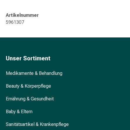
&
Konzentrationsstörung
Artikelnummer
Allergien
5961307
&
Heuschnupfen
Antiallergikum
Haut
Nase
Unser Sortiment
Magen
&
Darm
Medikamente & Behandlung
Durchfall
Beauty & Körperpflege
Magenbrennen
Hämorrhoiden
Ernährung & Gesundheit
Übelkeit
&
Baby & Eltern
Erbrechen
Verdauung,
Sanitätsartikel & Krankenpflege
Blähung