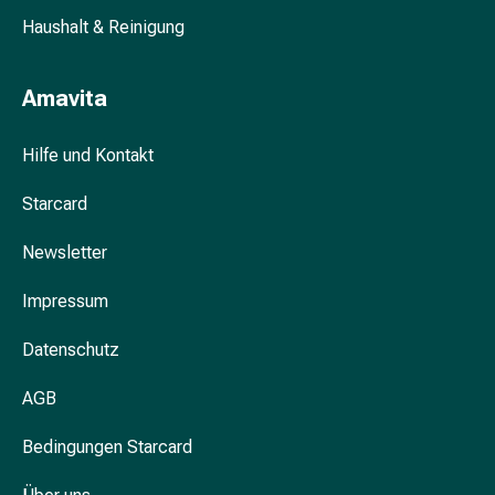
&
Haushalt & Reinigung
Krämpfe
Verstopfung
Amavita
Hautprobleme
Ekzem
&
Hilfe und Kontakt
Juckreiz
Starcard
Hühneraugen
&
Newsletter
Warzen
Nagel-
Impressum
&
Fusspilz
Datenschutz
Narben
Trockene
AGB
Haut
Übermässiges
Bedingungen Starcard
Schwitzen