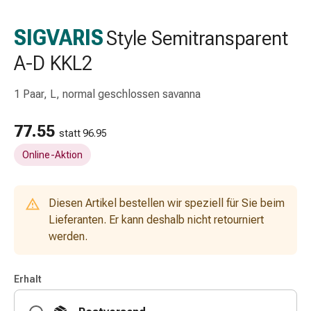
Schlauch-
&
SIGVARIS
Style Semitransparent
Netzverband
A-D KKL2
Verbandsmaterial
Verbrennung
&
1 Paar, L, normal geschlossen savanna
Sonnenbrand
Wechsel-
77.55
statt 96.95
Sets
Online-Aktion
Wundauflage
Wundsalbe
&
Diesen Artikel bestellen wir speziell für Sie beim
-
Lieferanten. Er kann deshalb nicht retourniert
desinfektion
werden.
Sprühpflaster
Wundverschlussstreifen
&
Erhalt
-
kleber