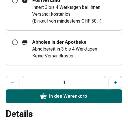
Postversand
Zugsalbe
Innert 3 bis 4 Werktagen bei Ihnen.
Tupfer
Versand: kostenlos
Augen
(Einkauf von mindestens CHF 50.–)
&
Ohren
Ohrenschmerzen
Abholen in der Apotheke
Ohrenpflege
Abholbereit in 3 bis 4 Werktagen.
Augentropfen
Keine Versandkosten.
Augenentzündung
Augenverband
Augenhygiene
ProductDetailPage.Aria.AddToCartQuantityControlInst
Anzahl Exemplare dieses Artikels zum Hinzufügen in den War
Sie haben die maximale Bestellmenge für diesen Artikel erreic
Wir haben momentan kein weiteres Exemplar dieses Artikels a
Grippe
&
Erkältung
In den Warenkorb
Hustenbonbons
Halsschmerzen
Details
Grippe-
&