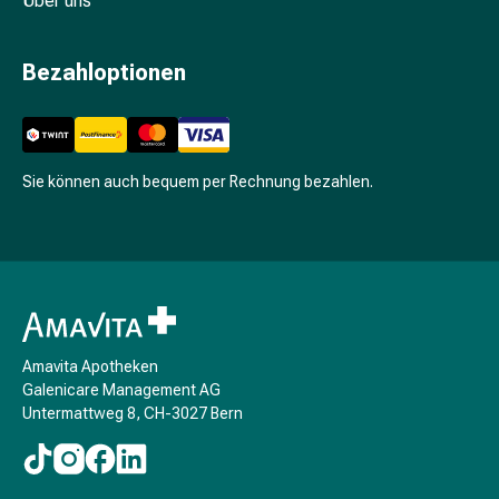
Über uns
Unreine
Haut
Fieberbläschen
Bezahloptionen
Hautausschlag
Akne
Komplementärmedizin
Bachblütentherapie
Sie können auch bequem per Rechnung bezahlen.
Gemmotherapie
Homöopathie
Pflanzenheilkunde
Schüssler
Salz
Spagyrik
Anthroposophika
Amavita Apotheken
Niere,
Galenicare Management AG
Blase,
Untermattweg 8, CH-3027 Bern
Prostata
Harnwegsbeschwerden
Prostata