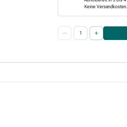
Keine Versandkosten
ProductDetailPage.Aria.Add
Anzahl Exemplare dieses Artikels 
Sie haben die maximale Bestellmenge
Wir haben momentan kein weiteres E