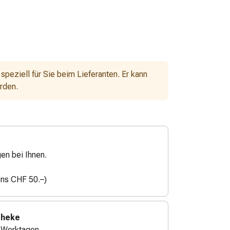
 speziell für Sie beim Lieferanten. Er kann
erden.
gen bei Ihnen.
ens CHF 50.–)
theke
4 Werktagen.