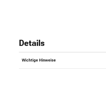
Zugsalbe
Tupfer
Augen
&
Ohren
Ohrenschmerzen
Ohrenpflege
Details
Augentropfen
Augenentzündung
Augenverband
Wichtige Hinweise
Augenhygiene
Grippe
&
Erkältung
Hustenbonbons
Halsschmerzen
Grippe-
&