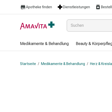
Medikamente
Apotheke finden
Dienstleistungen
Bestel
&
Behandlung
Hautverletzung
&
Wundheilung
Faltkompresse
Medikamente & Behandlung
Beauty & Körperpfle
Elastische
Binde
Fingerverband
Startseite
/
Medikamente & Behandlung
/
Herz & Kreisl
Fixationspflaster
Gaze
Kompressionsbinde
Pflaster
Pflasterbinde,
Tape
&
Zubehör