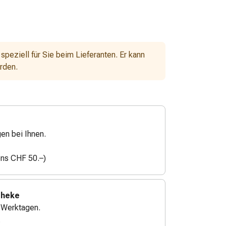
 speziell für Sie beim Lieferanten. Er kann
erden.
gen bei Ihnen.
ens CHF 50.–)
theke
4 Werktagen.
.