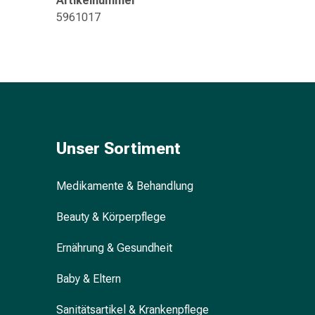
Artikelnummer
&
5961017
Konzentrationsstörung
Allergien
&
Heuschnupfen
Antiallergikum
Haut
Nase
Magen
Unser Sortiment
&
Darm
Medikamente & Behandlung
Durchfall
Magenbrennen
Beauty & Körperpflege
Hämorrhoiden
Übelkeit
Ernährung & Gesundheit
&
Erbrechen
Baby & Eltern
Verdauung,
Sanitätsartikel & Krankenpflege
Blähung