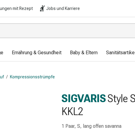
lungen mit Rezept
Jobs und Karriere
ge
Ernährung & Gesundheit
Baby & Eltern
Sanitätsartik
auf
/
Kompressionsstrümpfe
SIGVARIS
Style 
KKL2
1 Paar, S, lang offen savanna