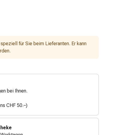
 speziell für Sie beim Lieferanten. Er kann
erden.
gen bei Ihnen.
ens CHF 50.–)
theke
4 Werktagen.