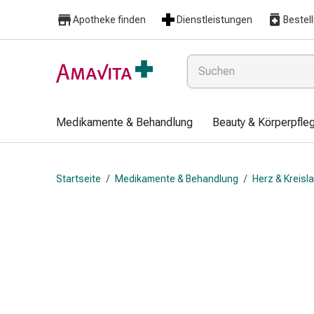
Medikamente
Apotheke finden
Dienstleistungen
Bestel
&
Behandlung
Hautverletzung
&
Wundheilung
Faltkompresse
Medikamente & Behandlung
Beauty & Körperpfle
Elastische
Binde
Fingerverband
Startseite
/
Medikamente & Behandlung
/
Herz & Kreisl
Fixationspflaster
Gaze
Kompressionsbinde
Pflaster
Pflasterbinde,
Tape
&
Zubehör