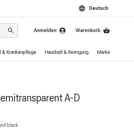
Deutsch
Anmelden
Warenkorb
el & Krankenpflege
Haushalt & Reinigung
Marken
Aktio
Semitransparent A-D
and black