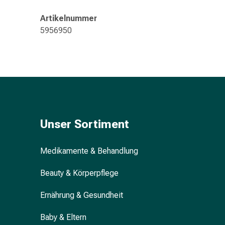
Gedächtnis-
&
Artikelnummer
Konzentrationsstörung
5956950
Allergien
&
Heuschnupfen
Antiallergikum
Haut
Nase
Magen
Unser Sortiment
&
Darm
Durchfall
Medikamente & Behandlung
Magenbrennen
Beauty & Körperpflege
Hämorrhoiden
Übelkeit
Ernährung & Gesundheit
&
Erbrechen
Baby & Eltern
Verdauung,