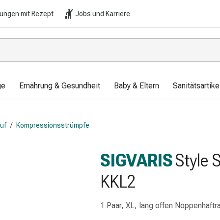
lungen mit Rezept
Jobs und Karriere
ge
Ernährung & Gesundheit
Baby & Eltern
Sanitätsartik
auf
/
Kompressionsstrümpfe
SIGVARIS
Style 
KKL2
1 Paar, XL, lang offen Noppenhaftr