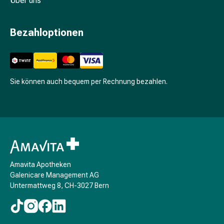
Über uns
Schwitzen
Unreine
Haut
Bezahloptionen
Fieberbläschen
Hautausschlag
Akne
Komplementärmedizin
Sie können auch bequem per Rechnung bezahlen.
Bachblütentherapie
Gemmotherapie
Homöopathie
Pflanzenheilkunde
Schüssler
Salz
Spagyrik
Amavita Apotheken
Anthroposophika
Galenicare Management AG
Niere,
Untermattweg 8, CH-3027 Bern
Blase,
Prostata
Harnwegsbeschwerden