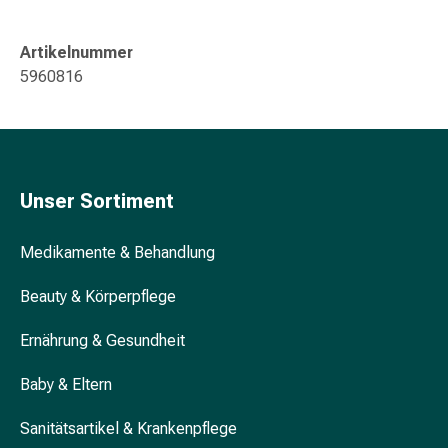
Gedächtnis-
&
Artikelnummer
Konzentrationsstörung
5960816
Allergien
&
Heuschnupfen
Antiallergikum
Haut
Unser Sortiment
Nase
Magen
&
Medikamente & Behandlung
Darm
Beauty & Körperpflege
Durchfall
Magenbrennen
Ernährung & Gesundheit
Hämorrhoiden
Übelkeit
Baby & Eltern
&
Erbrechen
Sanitätsartikel & Krankenpflege
Verdauung,