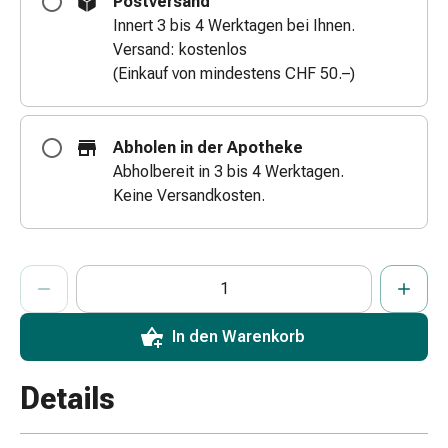
Postversand
Zugsalbe
Innert 3 bis 4 Werktagen bei Ihnen.
Tupfer
Versand: kostenlos
Augen
(Einkauf von mindestens CHF 50.–)
&
Ohren
Ohrenschmerzen
Abholen in der Apotheke
Ohrenpflege
Abholbereit in 3 bis 4 Werktagen.
Augentropfen
Keine Versandkosten.
Augenentzündung
Augenverband
Augenhygiene
ProductDetailPage.Aria.AddToCartQuantityControlInst
Anzahl Exemplare dieses Artikels zum Hinzufügen in den War
Sie haben die maximale Bestellmenge für diesen Artikel erreic
Wir haben momentan kein weiteres Exemplar dieses Artikels a
Grippe
&
Erkältung
In den Warenkorb
Hustenbonbons
Halsschmerzen
Details
Grippe-
&