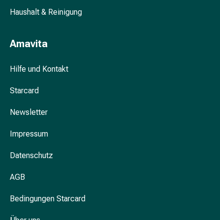
Blähung
Haushalt & Reinigung
&
Krämpfe
Amavita
Verstopfung
Hautprobleme
Ekzem
Hilfe und Kontakt
&
Starcard
Juckreiz
Hühneraugen
Newsletter
&
Warzen
Impressum
Nagel-
&
Datenschutz
Fusspilz
Narben
AGB
Trockene
Haut
Bedingungen Starcard
Übermässiges