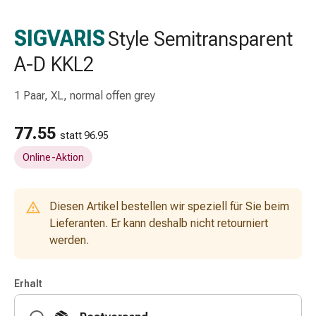
Schlauch-
&
SIGVARIS
Style Semitransparent
Netzverband
A-D KKL2
Verbandsmaterial
Verbrennung
&
1 Paar, XL, normal offen grey
Sonnenbrand
Wechsel-
77.55
statt 96.95
Sets
Online-Aktion
Wundauflage
Wundsalbe
&
Diesen Artikel bestellen wir speziell für Sie beim
-
Lieferanten. Er kann deshalb nicht retourniert
desinfektion
werden.
Sprühpflaster
Wundverschlussstreifen
&
Erhalt
-
kleber