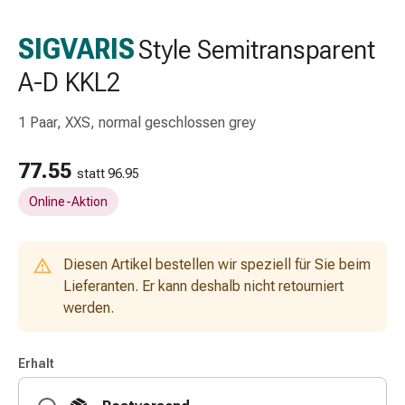
Schlauch-
&
SIGVARIS
Style Semitransparent
Netzverband
A-D KKL2
Verbandsmaterial
Verbrennung
&
1 Paar, XXS, normal geschlossen grey
Sonnenbrand
Wechsel-
77.55
statt 96.95
Sets
Online-Aktion
Wundauflage
Wundsalbe
&
Diesen Artikel bestellen wir speziell für Sie beim
-
Lieferanten. Er kann deshalb nicht retourniert
desinfektion
werden.
Sprühpflaster
Wundverschlussstreifen
&
Erhalt
-
kleber