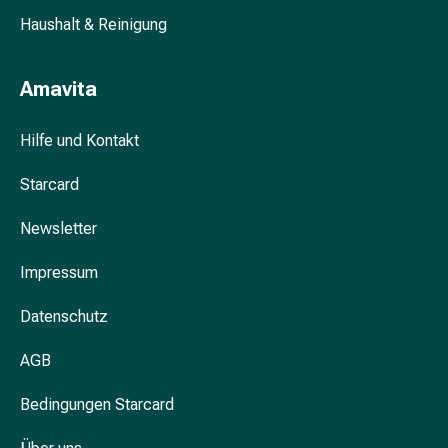
&
Haushalt & Reinigung
Krämpfe
Verstopfung
Amavita
Hautprobleme
Ekzem
&
Hilfe und Kontakt
Juckreiz
Starcard
Hühneraugen
&
Newsletter
Warzen
Nagel-
Impressum
&
Fusspilz
Datenschutz
Narben
Trockene
AGB
Haut
Übermässiges
Bedingungen Starcard
Schwitzen