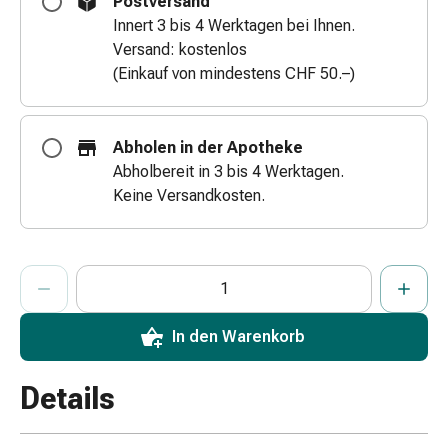
Postversand
Zugsalbe
Innert 3 bis 4 Werktagen bei Ihnen.
Tupfer
Versand: kostenlos
Augen
(Einkauf von mindestens CHF 50.–)
&
Ohren
Ohrenschmerzen
Abholen in der Apotheke
Ohrenpflege
Abholbereit in 3 bis 4 Werktagen.
Augentropfen
Keine Versandkosten.
Augenentzündung
Augenverband
Augenhygiene
ProductDetailPage.Aria.AddToCartQuantityControlInst
Anzahl Exemplare dieses Artikels zum Hinzufügen in den War
Sie haben die maximale Bestellmenge für diesen Artikel erreic
Wir haben momentan kein weiteres Exemplar dieses Artikels a
Grippe
&
Erkältung
In den Warenkorb
Hustenbonbons
Halsschmerzen
Details
Grippe-
&