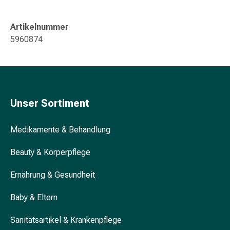
&
Konzentrationsstörung
Artikelnummer
Allergien
5960874
&
Heuschnupfen
Antiallergikum
Haut
Nase
Unser Sortiment
Magen
&
Darm
Medikamente & Behandlung
Durchfall
Beauty & Körperpflege
Magenbrennen
Hämorrhoiden
Ernährung & Gesundheit
Übelkeit
&
Baby & Eltern
Erbrechen
Verdauung,
Sanitätsartikel & Krankenpflege
Blähung