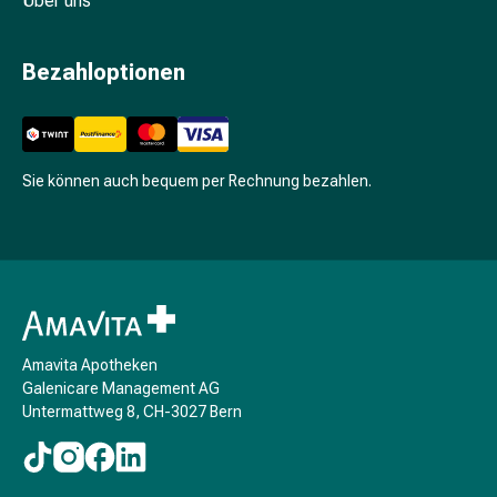
Über uns
Unreine
Haut
Fieberbläschen
Bezahloptionen
Hautausschlag
Akne
Komplementärmedizin
Bachblütentherapie
Sie können auch bequem per Rechnung bezahlen.
Gemmotherapie
Homöopathie
Pflanzenheilkunde
Schüssler
Salz
Spagyrik
Anthroposophika
Amavita Apotheken
Niere,
Galenicare Management AG
Blase,
Untermattweg 8, CH-3027 Bern
Prostata
Harnwegsbeschwerden
Prostata