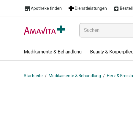
Medikamente
Apotheke finden
Dienstleistungen
Bestel
&
Behandlung
Hautverletzung
&
Wundheilung
Faltkompresse
Medikamente & Behandlung
Beauty & Körperpfle
Elastische
Binde
Fingerverband
Startseite
/
Medikamente & Behandlung
/
Herz & Kreisl
Fixationspflaster
Gaze
Kompressionsbinde
Pflaster
Pflasterbinde,
Tape
&
Zubehör