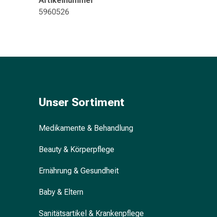
Artikelnummer
&
5960526
Konzentrationsstörung
Allergien
&
Heuschnupfen
Antiallergikum
Haut
Nase
Magen
Unser Sortiment
&
Darm
Medikamente & Behandlung
Durchfall
Magenbrennen
Beauty & Körperpflege
Hämorrhoiden
Übelkeit
Ernährung & Gesundheit
&
Erbrechen
Baby & Eltern
Verdauung,
Sanitätsartikel & Krankenpflege
Blähung