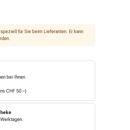
 speziell für Sie beim Lieferanten. Er kann
erden.
gen bei Ihnen.
ens CHF 50.–)
theke
4 Werktagen.
.