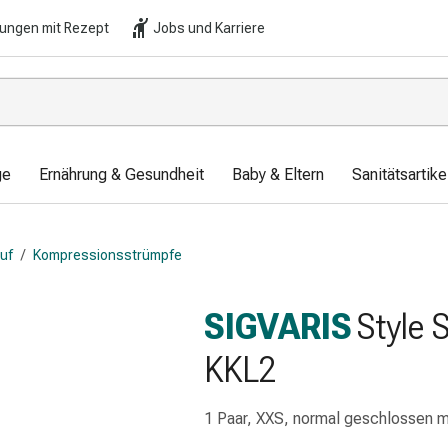
lungen mit Rezept
Jobs und Karriere
ge
Ernährung & Gesundheit
Baby & Eltern
Sanitätsartik
auf
/
Kompressionsstrümpfe
SIGVARIS
Style 
KKL2
1 Paar, XXS, normal geschlossen m