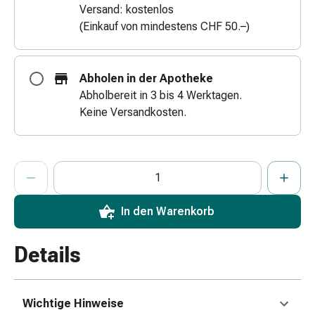
Versand: kostenlos
Zugsalbe
(Einkauf von mindestens CHF 50.–)
Tupfer
Augen
&
Abholen in der Apotheke
Ohren
Abholbereit in 3 bis 4 Werktagen.
Ohrenschmerzen
Keine Versandkosten.
Ohrenpflege
Augentropfen
Augenentzündung
ProductDetailPage.Aria.AddToCartQuantityControlInst
Augenverband
Anzahl Exemplare dieses Artikels zum Hinzufügen in den War
Sie haben die maximale Bestellmenge für diesen Artikel erreic
Wir haben momentan kein weiteres Exemplar dieses Artikels a
Augenhygiene
Grippe
In den Warenkorb
&
Erkältung
Details
Hustenbonbons
Halsschmerzen
Grippe-
&
Wichtige Hinweise