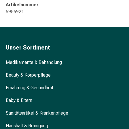
&
Artikelnummer
Konzentrationsstörung
5956921
Allergien
&
Heuschnupfen
Antiallergikum
Haut
Unser Sortiment
Nase
Magen
Medikamente & Behandlung
&
Darm
Beauty & Körperpflege
Durchfall
Magenbrennen
Ernährung & Gesundheit
Hämorrhoiden
Übelkeit
Baby & Eltern
&
Sanitätsartikel & Krankenpflege
Erbrechen
Verdauung,
Haushalt & Reinigung
Blähung