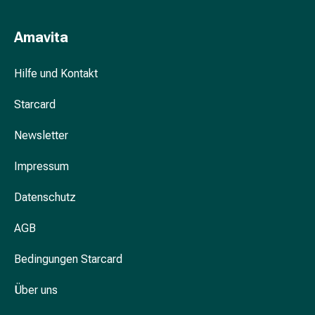
&
Krämpfe
Amavita
Verstopfung
Hautprobleme
Hilfe und Kontakt
Ekzem
&
Starcard
Juckreiz
Hühneraugen
Newsletter
&
Warzen
Impressum
Nagel-
Datenschutz
&
Fusspilz
AGB
Narben
Trockene
Bedingungen Starcard
Haut
Übermässiges
Über uns
Schwitzen