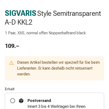
Schlauch-
&
SIGVARIS
Style Semitransparent
Netzverband
A-D KKL2
Verbandsmaterial
Verbrennung
&
1 Paar, XXS, normal offen Noppenhaftrand black
Sonnenbrand
Wechsel-
109.–
Sets
Wundauflage
Wundsalbe
Diesen Artikel bestellen wir speziell für Sie beim
&
Lieferanten. Er kann deshalb nicht retourniert
-
werden.
desinfektion
Sprühpflaster
Erhalt
Wundverschlussstreifen
&
Postversand
-
Innert 3 bis 4 Werktagen bei Ihnen.
kleber