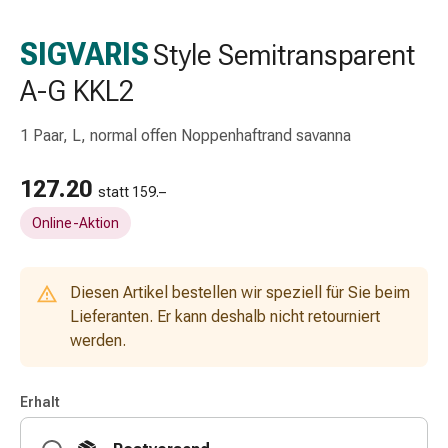
Schlauch-
&
SIGVARIS
Style Semitransparent
Netzverband
A-G KKL2
Verbandsmaterial
Verbrennung
&
1 Paar, L, normal offen Noppenhaftrand savanna
Sonnenbrand
Wechsel-
127.20
statt 159.–
Sets
Online-Aktion
Wundauflage
Wundsalbe
&
Diesen Artikel bestellen wir speziell für Sie beim
-
Lieferanten. Er kann deshalb nicht retourniert
desinfektion
werden.
Sprühpflaster
Wundverschlussstreifen
&
Erhalt
-
kleber