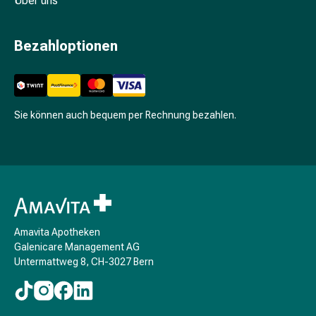
Über uns
Schwitzen
Unreine
Haut
Bezahloptionen
Fieberbläschen
Hautausschlag
Akne
Komplementärmedizin
Sie können auch bequem per Rechnung bezahlen.
Bachblütentherapie
Gemmotherapie
Homöopathie
Pflanzenheilkunde
Schüssler
Salz
Spagyrik
Amavita Apotheken
Anthroposophika
Galenicare Management AG
Niere,
Untermattweg 8, CH-3027 Bern
Blase,
Prostata
Harnwegsbeschwerden