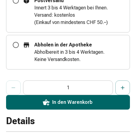
Postversand
Zugsalbe
Innert 3 bis 4 Werktagen bei Ihnen.
Tupfer
Versand: kostenlos
Augen
(Einkauf von mindestens CHF 50.–)
&
Ohren
Ohrenschmerzen
Abholen in der Apotheke
Ohrenpflege
Abholbereit in 3 bis 4 Werktagen.
Augentropfen
Keine Versandkosten.
Augenentzündung
Augenverband
Augenhygiene
ProductDetailPage.Aria.AddToCartQuantityControlInst
Anzahl Exemplare dieses Artikels zum Hinzufügen in den War
Sie haben die maximale Bestellmenge für diesen Artikel erreic
Wir haben momentan kein weiteres Exemplar dieses Artikels a
Grippe
&
Erkältung
In den Warenkorb
Hustenbonbons
Halsschmerzen
Details
Grippe-
&