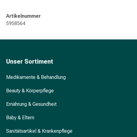
Gedächtnis-
&
Artikelnummer
Konzentrationsstörung
5958564
Allergien
&
Heuschnupfen
Antiallergikum
Haut
Unser Sortiment
Nase
Magen
&
Medikamente & Behandlung
Darm
Beauty & Körperpflege
Durchfall
Magenbrennen
Ernährung & Gesundheit
Hämorrhoiden
Übelkeit
Baby & Eltern
&
Erbrechen
Sanitätsartikel & Krankenpflege
Verdauung,