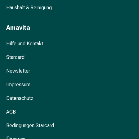
Blähung
Haushalt & Reinigung
&
Krämpfe
Amavita
Verstopfung
Hautprobleme
Ekzem
Hilfe und Kontakt
&
Starcard
Juckreiz
Hühneraugen
Newsletter
&
Warzen
Impressum
Nagel-
&
Datenschutz
Fusspilz
Narben
AGB
Trockene
Haut
Bedingungen Starcard
Übermässiges