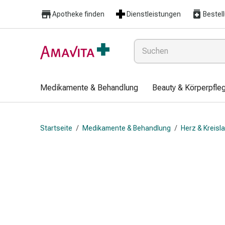
Medikamente
Apotheke finden
Dienstleistungen
Bestel
&
Behandlung
Hautverletzung
&
Wundheilung
Faltkompresse
Medikamente & Behandlung
Beauty & Körperpfle
Elastische
Binde
Fingerverband
Startseite
/
Medikamente & Behandlung
/
Herz & Kreisl
Fixationspflaster
Gaze
Kompressionsbinde
Pflaster
Pflasterbinde,
Tape
&
Zubehör