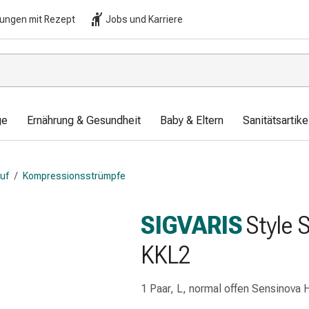
lungen mit Rezept
Jobs und Karriere
ge
Ernährung & Gesundheit
Baby & Eltern
Sanitätsartik
auf
/
Kompressionsstrümpfe
SIGVARIS
Style 
KKL2
1 Paar, L, normal offen Sensinova 