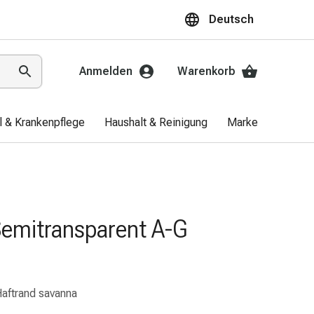
Deutsch
Anmelden
Warenkorb
el & Krankenpflege
Haushalt & Reinigung
Marken
Aktio
Semitransparent A-G
Haftrand savanna