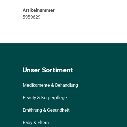
Gedächtnis-
&
Artikelnummer
Konzentrationsstörung
5959629
Allergien
&
Heuschnupfen
Antiallergikum
Haut
Nase
Magen
Unser Sortiment
&
Darm
Durchfall
Medikamente & Behandlung
Magenbrennen
Beauty & Körperpflege
Hämorrhoiden
Übelkeit
Ernährung & Gesundheit
&
Erbrechen
Baby & Eltern
Verdauung,