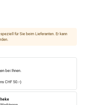
 speziell für Sie beim Lieferanten. Er kann
erden.
gen bei Ihnen.
ens CHF 50.–)
theke
4 Werktagen.