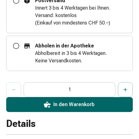
Postversand
Zugsalbe
Innert 3 bis 4 Werktagen bei Ihnen.
Tupfer
Versand: kostenlos
Augen
(Einkauf von mindestens CHF 50.–)
&
Ohren
Ohrenschmerzen
Abholen in der Apotheke
Ohrenpflege
Abholbereit in 3 bis 4 Werktagen.
Augentropfen
Keine Versandkosten.
Augenentzündung
Augenverband
Augenhygiene
ProductDetailPage.Aria.AddToCartQuantityControlInst
Anzahl Exemplare dieses Artikels zum Hinzufügen in den War
Sie haben die maximale Bestellmenge für diesen Artikel erreic
Wir haben momentan kein weiteres Exemplar dieses Artikels a
Grippe
&
Erkältung
In den Warenkorb
Hustenbonbons
Halsschmerzen
Details
Grippe-
&