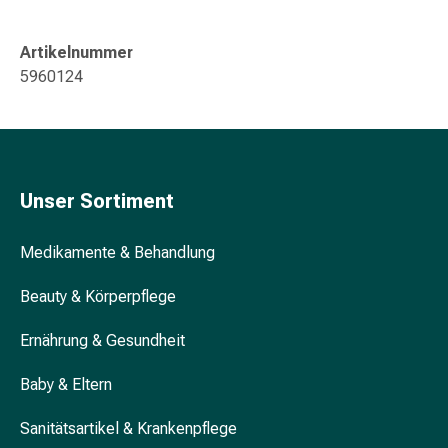
Gedächtnis-
&
Artikelnummer
Konzentrationsstörung
5960124
Allergien
&
Heuschnupfen
Antiallergikum
Haut
Unser Sortiment
Nase
Magen
&
Medikamente & Behandlung
Darm
Beauty & Körperpflege
Durchfall
Magenbrennen
Ernährung & Gesundheit
Hämorrhoiden
Übelkeit
Baby & Eltern
&
Erbrechen
Sanitätsartikel & Krankenpflege
Verdauung,