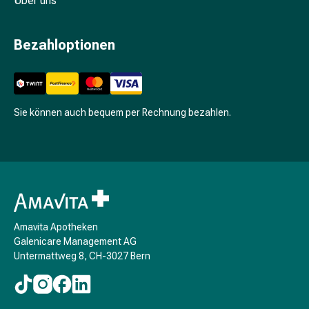
Über uns
Schwitzen
Unreine
Haut
Bezahloptionen
Fieberbläschen
Hautausschlag
Akne
Komplementärmedizin
Sie können auch bequem per Rechnung bezahlen.
Bachblütentherapie
Gemmotherapie
Homöopathie
Pflanzenheilkunde
Schüssler
Salz
Spagyrik
Amavita Apotheken
Anthroposophika
Galenicare Management AG
Niere,
Untermattweg 8, CH-3027 Bern
Blase,
Prostata
Harnwegsbeschwerden