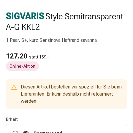
Schlauch-
&
SIGVARIS
Style Semitransparent
Netzverband
A-G KKL2
Verbandsmaterial
Verbrennung
&
1 Paar, S+, kurz Sensinova Haftrand savanna
Sonnenbrand
Wechsel-
127.20
statt 159.–
Sets
Online-Aktion
Wundauflage
Wundsalbe
&
Diesen Artikel bestellen wir speziell für Sie beim
-
Lieferanten. Er kann deshalb nicht retourniert
desinfektion
werden.
Sprühpflaster
Wundverschlussstreifen
&
Erhalt
-
kleber