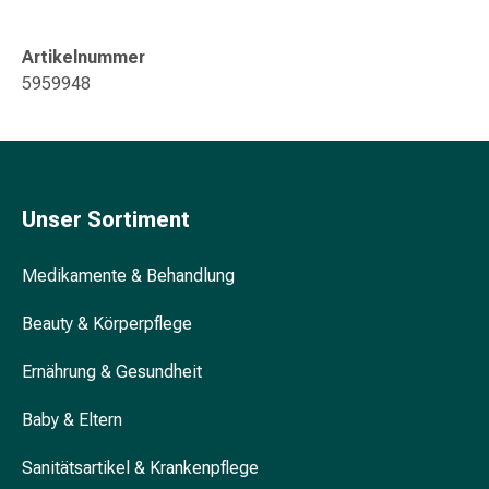
&
Konzentrationsstörung
Artikelnummer
Allergien
5959948
&
Heuschnupfen
Antiallergikum
Haut
Nase
Unser Sortiment
Magen
&
Darm
Medikamente & Behandlung
Durchfall
Beauty & Körperpflege
Magenbrennen
Hämorrhoiden
Ernährung & Gesundheit
Übelkeit
&
Baby & Eltern
Erbrechen
Verdauung,
Sanitätsartikel & Krankenpflege
Blähung