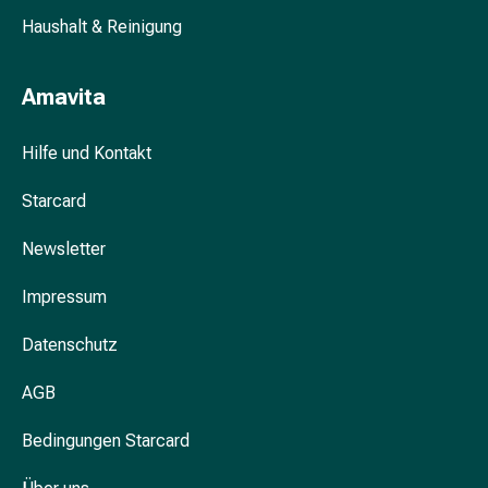
&
Haushalt & Reinigung
Krämpfe
Verstopfung
Amavita
Hautprobleme
Ekzem
&
Hilfe und Kontakt
Juckreiz
Starcard
Hühneraugen
&
Newsletter
Warzen
Nagel-
Impressum
&
Fusspilz
Datenschutz
Narben
Trockene
AGB
Haut
Übermässiges
Bedingungen Starcard
Schwitzen