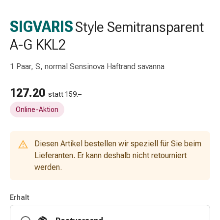
Schlauch-
&
SIGVARIS
Style Semitransparent
Netzverband
A-G KKL2
Verbandsmaterial
Verbrennung
&
1 Paar, S, normal Sensinova Haftrand savanna
Sonnenbrand
Wechsel-
127.20
statt 159.–
Sets
Online-Aktion
Wundauflage
Wundsalbe
&
Diesen Artikel bestellen wir speziell für Sie beim
-
Lieferanten. Er kann deshalb nicht retourniert
desinfektion
werden.
Sprühpflaster
Wundverschlussstreifen
&
Erhalt
-
kleber