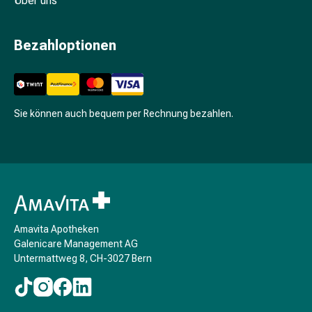
Über uns
Unreine
Haut
Fieberbläschen
Bezahloptionen
Hautausschlag
Akne
Komplementärmedizin
Bachblütentherapie
Sie können auch bequem per Rechnung bezahlen.
Gemmotherapie
Homöopathie
Pflanzenheilkunde
Schüssler
Salz
Spagyrik
Anthroposophika
Amavita Apotheken
Niere,
Galenicare Management AG
Blase,
Untermattweg 8, CH-3027 Bern
Prostata
Harnwegsbeschwerden
Prostata