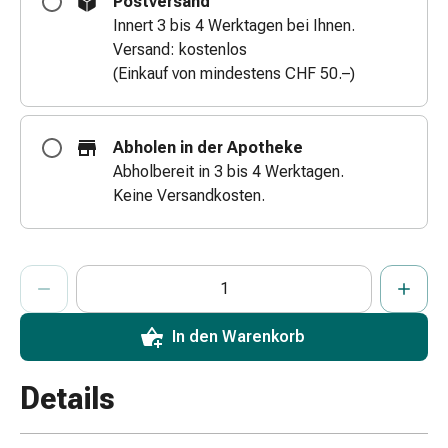
Postversand
Zugsalbe
Innert 3 bis 4 Werktagen bei Ihnen.
Tupfer
Versand: kostenlos
Augen
(Einkauf von mindestens CHF 50.–)
&
Ohren
Ohrenschmerzen
Abholen in der Apotheke
Ohrenpflege
Abholbereit in 3 bis 4 Werktagen.
Augentropfen
Keine Versandkosten.
Augenentzündung
Augenverband
Augenhygiene
ProductDetailPage.Aria.AddToCartQuantityControlInst
Anzahl Exemplare dieses Artikels zum Hinzufügen in den War
Sie haben die maximale Bestellmenge für diesen Artikel erreic
Wir haben momentan kein weiteres Exemplar dieses Artikels a
Grippe
&
Erkältung
In den Warenkorb
Hustenbonbons
Halsschmerzen
Details
Grippe-
&