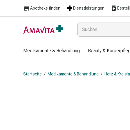
Medikamente
Apotheke finden
Dienstleistungen
Bestel
&
Behandlung
Hautverletzung
&
Wundheilung
Faltkompresse
Medikamente & Behandlung
Beauty & Körperpfle
Elastische
Binde
Fingerverband
Startseite
/
Medikamente & Behandlung
/
Herz & Kreisl
Fixationspflaster
Gaze
Kompressionsbinde
Pflaster
Pflasterbinde,
Tape
&
Zubehör