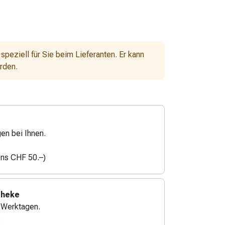
 speziell für Sie beim Lieferanten. Er kann
erden.
gen bei Ihnen.
ens CHF 50.–)
theke
4 Werktagen.
.