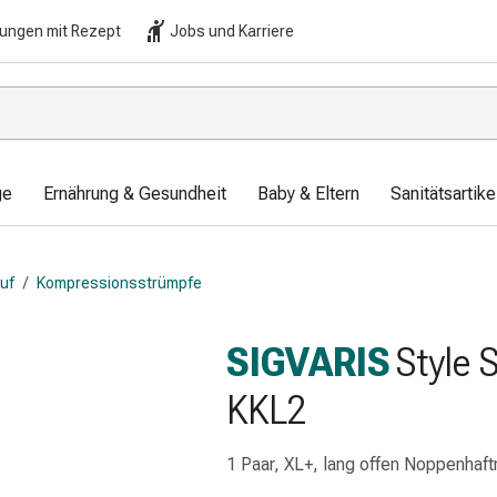
lungen mit Rezept
Jobs und Karriere
ge
Ernährung & Gesundheit
Baby & Eltern
Sanitätsartik
auf
/
Kompressionsstrümpfe
SIGVARIS
Style 
KKL2
1 Paar, XL+, lang offen Noppenhaft