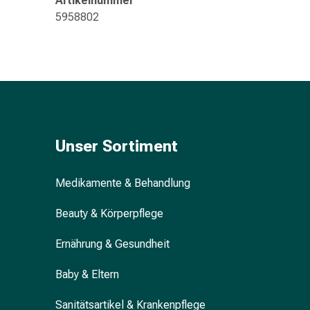
Artikelnummer
&
5958802
Konzentrationsstörung
Allergien
&
Heuschnupfen
Antiallergikum
Haut
Nase
Magen
Unser Sortiment
&
Darm
Medikamente & Behandlung
Durchfall
Magenbrennen
Beauty & Körperpflege
Hämorrhoiden
Übelkeit
Ernährung & Gesundheit
&
Erbrechen
Baby & Eltern
Verdauung,
Sanitätsartikel & Krankenpflege
Blähung