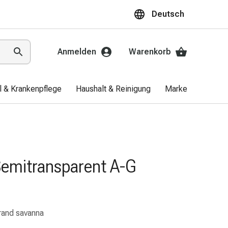
Deutsch
Anmelden
Warenkorb
el & Krankenpflege
Haushalt & Reinigung
Marken
Aktio
Semitransparent A-G
rand savanna