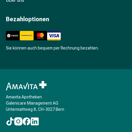
Über uns
Unreine
Haut
Fieberbläschen
Bezahloptionen
Hautausschlag
Akne
Komplementärmedizin
Bachblütentherapie
Sie können auch bequem per Rechnung bezahlen.
Gemmotherapie
Homöopathie
Pflanzenheilkunde
Schüssler
Salz
Spagyrik
Anthroposophika
Amavita Apotheken
Niere,
Galenicare Management AG
Blase,
Untermattweg 8, CH-3027 Bern
Prostata
Harnwegsbeschwerden
Prostata