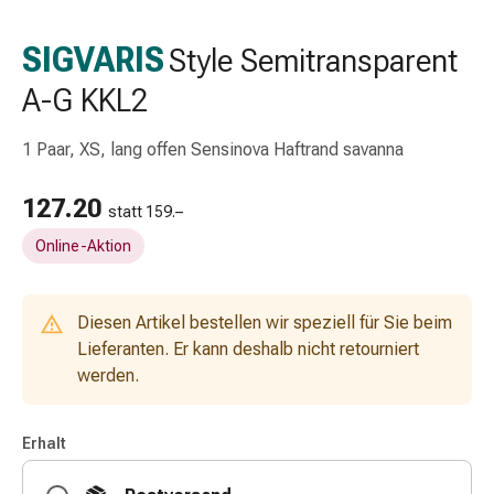
Schlauch-
&
SIGVARIS
Style Semitransparent
Netzverband
A-G KKL2
Verbandsmaterial
Verbrennung
&
1 Paar, XS, lang offen Sensinova Haftrand savanna
Sonnenbrand
Wechsel-
127.20
statt 159.–
Sets
Online-Aktion
Wundauflage
Wundsalbe
&
Diesen Artikel bestellen wir speziell für Sie beim
-
Lieferanten. Er kann deshalb nicht retourniert
desinfektion
werden.
Sprühpflaster
Wundverschlussstreifen
&
Erhalt
-
kleber