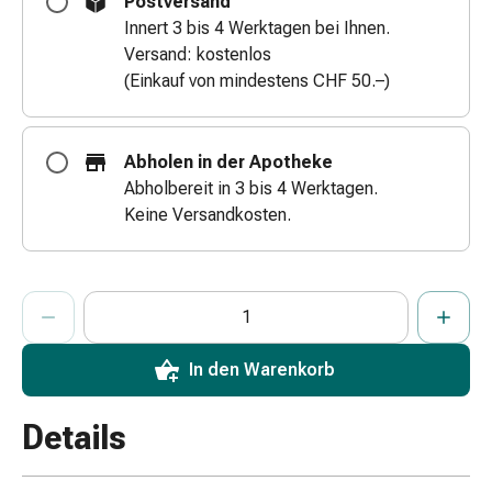
Postversand
Zugsalbe
Innert 3 bis 4 Werktagen bei Ihnen.
Tupfer
Versand: kostenlos
Augen
(Einkauf von mindestens CHF 50.–)
&
Ohren
Ohrenschmerzen
Abholen in der Apotheke
Ohrenpflege
Abholbereit in 3 bis 4 Werktagen.
Augentropfen
Keine Versandkosten.
Augenentzündung
Augenverband
Augenhygiene
ProductDetailPage.Aria.AddToCartQuantityControlInst
Anzahl Exemplare dieses Artikels zum Hinzufügen in den War
Sie haben die maximale Bestellmenge für diesen Artikel erreic
Wir haben momentan kein weiteres Exemplar dieses Artikels a
Grippe
&
Erkältung
In den Warenkorb
Hustenbonbons
Halsschmerzen
Details
Grippe-
&