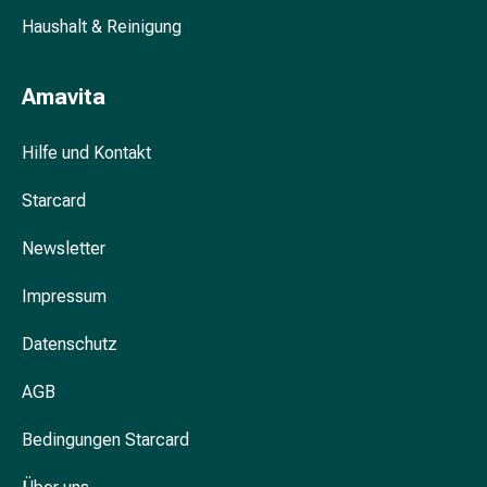
&
Haushalt & Reinigung
Krämpfe
Verstopfung
Amavita
Hautprobleme
Ekzem
&
Hilfe und Kontakt
Juckreiz
Starcard
Hühneraugen
&
Newsletter
Warzen
Nagel-
Impressum
&
Fusspilz
Datenschutz
Narben
Trockene
AGB
Haut
Übermässiges
Bedingungen Starcard
Schwitzen