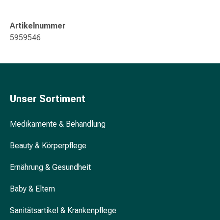
&
Konzentrationsstörung
Artikelnummer
Allergien
5959546
&
Heuschnupfen
Antiallergikum
Haut
Nase
Unser Sortiment
Magen
&
Darm
Medikamente & Behandlung
Durchfall
Beauty & Körperpflege
Magenbrennen
Hämorrhoiden
Ernährung & Gesundheit
Übelkeit
&
Baby & Eltern
Erbrechen
Verdauung,
Sanitätsartikel & Krankenpflege
Blähung