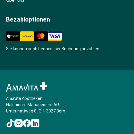
Über uns
Unreine
Haut
Fieberbläschen
Bezahloptionen
Hautausschlag
Akne
Komplementärmedizin
Bachblütentherapie
Sie können auch bequem per Rechnung bezahlen.
Gemmotherapie
Homöopathie
Pflanzenheilkunde
Schüssler
Salz
Spagyrik
Anthroposophika
Amavita Apotheken
Niere,
Galenicare Management AG
Blase,
Untermattweg 8, CH-3027 Bern
Prostata
Harnwegsbeschwerden
Prostata