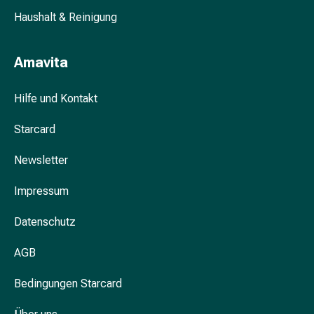
&
Haushalt & Reinigung
Krämpfe
Verstopfung
Amavita
Hautprobleme
Ekzem
&
Hilfe und Kontakt
Juckreiz
Starcard
Hühneraugen
&
Newsletter
Warzen
Nagel-
Impressum
&
Fusspilz
Datenschutz
Narben
Trockene
AGB
Haut
Übermässiges
Bedingungen Starcard
Schwitzen