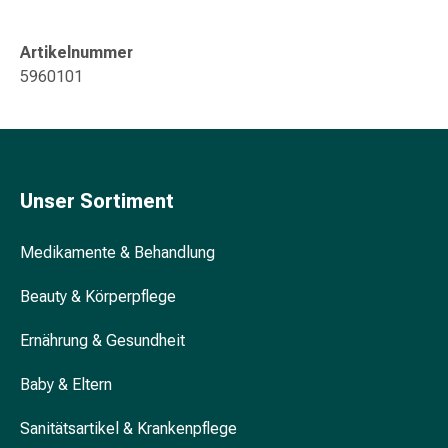
&
Konzentrationsstörung
Artikelnummer
Allergien
5960101
&
Heuschnupfen
Antiallergikum
Haut
Nase
Unser Sortiment
Magen
&
Darm
Medikamente & Behandlung
Durchfall
Beauty & Körperpflege
Magenbrennen
Hämorrhoiden
Ernährung & Gesundheit
Übelkeit
&
Baby & Eltern
Erbrechen
Verdauung,
Sanitätsartikel & Krankenpflege
Blähung