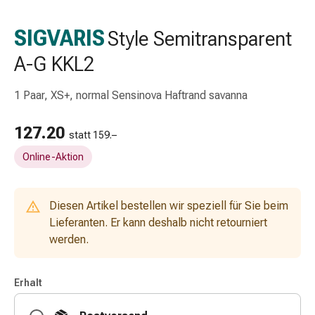
Schlauch-
&
SIGVARIS
Style Semitransparent
Netzverband
A-G KKL2
Verbandsmaterial
Verbrennung
&
1 Paar, XS+, normal Sensinova Haftrand savanna
Sonnenbrand
Wechsel-
127.20
statt 159.–
Sets
Online-Aktion
Wundauflage
Wundsalbe
&
Diesen Artikel bestellen wir speziell für Sie beim
-
Lieferanten. Er kann deshalb nicht retourniert
desinfektion
werden.
Sprühpflaster
Wundverschlussstreifen
&
Erhalt
-
kleber