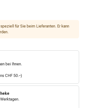
 speziell für Sie beim Lieferanten. Er kann
erden.
gen bei Ihnen.
ens CHF 50.–)
theke
4 Werktagen.
.