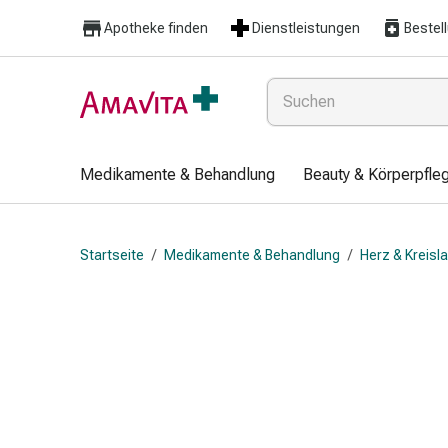
Medikamente
Apotheke finden
Dienstleistungen
Bestel
&
Behandlung
Hautverletzung
&
Wundheilung
Faltkompresse
Medikamente & Behandlung
Beauty & Körperpfle
Elastische
Binde
Fingerverband
Startseite
/
Medikamente & Behandlung
/
Herz & Kreisl
Fixationspflaster
Gaze
Kompressionsbinde
Pflaster
Pflasterbinde,
Tape
&
Zubehör