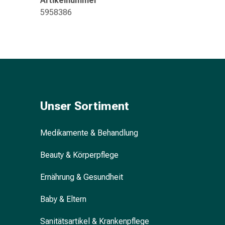
Artikelnummer
Gedächtnis-
5958386
&
Konzentrationsstörung
Allergien
&
Heuschnupfen
Antiallergikum
Haut
Nase
Unser Sortiment
Magen
&
Medikamente & Behandlung
Darm
Durchfall
Beauty & Körperpflege
Magenbrennen
Hämorrhoiden
Ernährung & Gesundheit
Übelkeit
&
Baby & Eltern
Erbrechen
Sanitätsartikel & Krankenpflege
Verdauung,