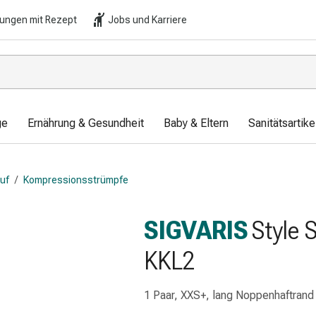
lungen mit Rezept
Jobs und Karriere
ge
Ernährung & Gesundheit
Baby & Eltern
Sanitätsartik
auf
/
Kompressionsstrümpfe
SIGVARIS
Style 
KKL2
1 Paar, XXS+, lang Noppenhaftrand