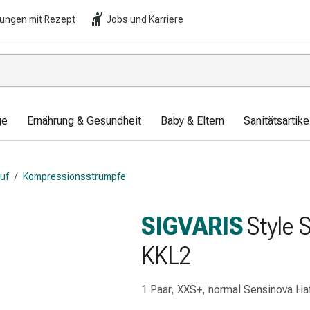
lungen mit Rezept
Jobs und Karriere
ge
Ernährung & Gesundheit
Baby & Eltern
Sanitätsartik
auf
/
Kompressionsstrümpfe
SIGVARIS
Style 
KKL2
1 Paar, XXS+, normal Sensinova Ha