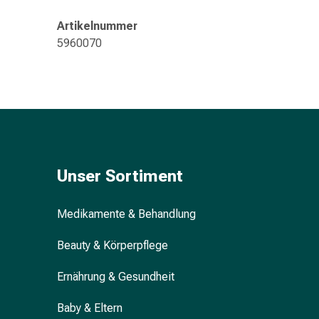
&
Konzentrationsstörung
Artikelnummer
Allergien
5960070
&
Heuschnupfen
Antiallergikum
Haut
Nase
Magen
&
Unser Sortiment
Darm
Durchfall
Magenbrennen
Medikamente & Behandlung
Hämorrhoiden
Beauty & Körperpflege
Übelkeit
&
Ernährung & Gesundheit
Erbrechen
Verdauung,
Baby & Eltern
Blähung