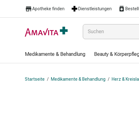
Medikamente
Apotheke finden
Dienstleistungen
Bestel
&
Behandlung
Hautverletzung
&
Wundheilung
Faltkompresse
Medikamente & Behandlung
Beauty & Körperpfle
Elastische
Binde
Fingerverband
Startseite
/
Medikamente & Behandlung
/
Herz & Kreisl
Fixationspflaster
Gaze
Kompressionsbinde
Pflaster
Pflasterbinde,
Tape
&
Zubehör