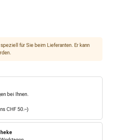
 speziell für Sie beim Lieferanten. Er kann
erden.
gen bei Ihnen.
ens CHF 50.–)
theke
4 Werktagen.