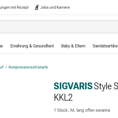
lungen mit Rezept
Jobs und Karriere
ge
Ernährung & Gesundheit
Baby & Eltern
Sanitätsartik
auf
/
Kompressionsstrümpfe
SIGVARIS
Style 
KKL2
1 Stück, M, lang offen savanna