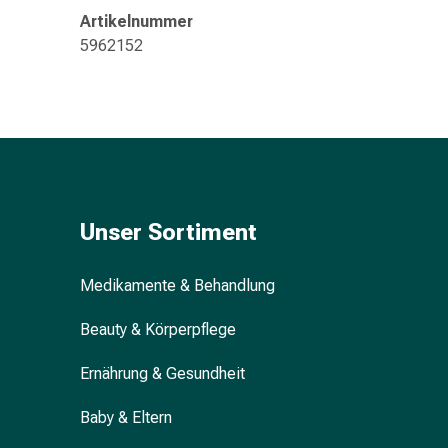
&
Artikelnummer
Konzentrationsstörung
5962152
Allergien
&
Heuschnupfen
Antiallergikum
Haut
Nase
Magen
&
Unser Sortiment
Darm
Durchfall
Medikamente & Behandlung
Magenbrennen
Hämorrhoiden
Beauty & Körperpflege
Übelkeit
&
Ernährung & Gesundheit
Erbrechen
Baby & Eltern
Verdauung,
Blähung