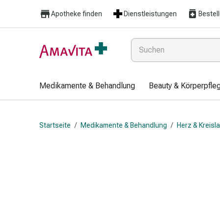
Medikamente
Apotheke finden
Dienstleistungen
Bestel
&
Behandlung
Hautverletzung
&
Wundheilung
Faltkompresse
Medikamente & Behandlung
Beauty & Körperpfle
Elastische
Binde
Fingerverband
Startseite
/
Medikamente & Behandlung
/
Herz & Kreisl
Fixationspflaster
Gaze
Kompressionsbinde
Pflaster
Pflasterbinde,
Tape
&
Zubehör