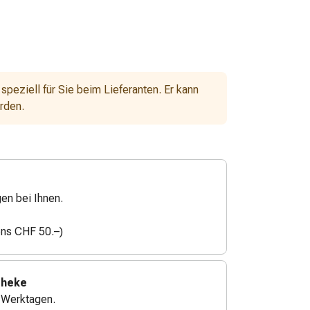
 speziell für Sie beim Lieferanten. Er kann
erden.
gen bei Ihnen.
ens CHF 50.–)
theke
4 Werktagen.