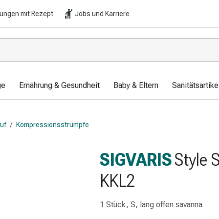
lungen mit Rezept
Jobs und Karriere
ge
Ernährung & Gesundheit
Baby & Eltern
Sanitätsartik
auf
/
Kompressionsstrümpfe
SIGVARIS
Style 
KKL2
1 Stück, S, lang offen savanna