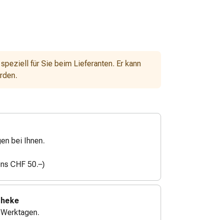
 speziell für Sie beim Lieferanten. Er kann
erden.
gen bei Ihnen.
ens CHF 50.–)
theke
4 Werktagen.