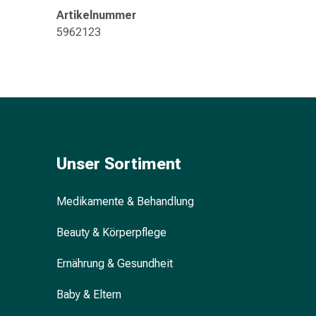
&
Artikelnummer
Konzentrationsstörung
5962123
Allergien
&
Heuschnupfen
Antiallergikum
Haut
Nase
Magen
&
Unser Sortiment
Darm
Durchfall
Medikamente & Behandlung
Magenbrennen
Hämorrhoiden
Beauty & Körperpflege
Übelkeit
&
Ernährung & Gesundheit
Erbrechen
Baby & Eltern
Verdauung,
Blähung