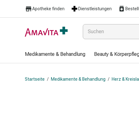
Medikamente
Apotheke finden
Dienstleistungen
Bestel
&
Behandlung
Hautverletzung
&
Wundheilung
Faltkompresse
Medikamente & Behandlung
Beauty & Körperpfle
Elastische
Binde
Fingerverband
Startseite
/
Medikamente & Behandlung
/
Herz & Kreisl
Fixationspflaster
Gaze
Kompressionsbinde
Pflaster
Pflasterbinde,
Tape
&
Zubehör