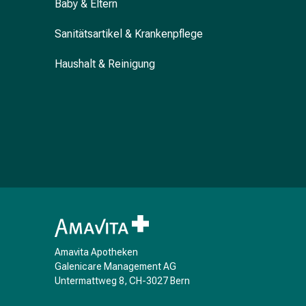
Baby & Eltern
Blähung
&
Sanitätsartikel & Krankenpflege
Krämpfe
Verstopfung
Haushalt & Reinigung
Hautprobleme
Ekzem
&
Juckreiz
Hühneraugen
&
Warzen
Nagel-
&
Fusspilz
Narben
Amavita Apotheken
Trockene
Galenicare Management AG
Haut
Untermattweg 8, CH-3027 Bern
Übermässiges