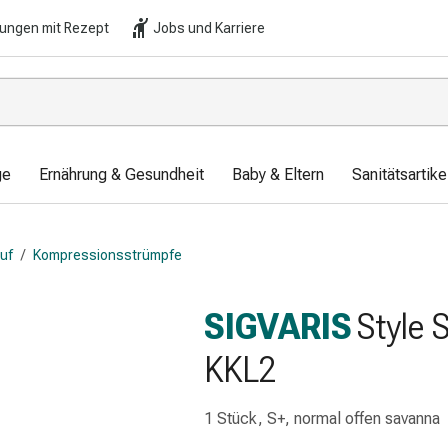
lungen mit Rezept
Jobs und Karriere
ge
Ernährung & Gesundheit
Baby & Eltern
Sanitätsartik
auf
/
Kompressionsstrümpfe
SIGVARIS
Style 
KKL2
1 Stück, S+, normal offen savanna