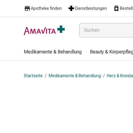
Medikamente
Apotheke finden
Dienstleistungen
Bestel
&
Behandlung
Hautverletzung
&
Wundheilung
Faltkompresse
Medikamente & Behandlung
Beauty & Körperpfle
Elastische
Binde
Fingerverband
Startseite
/
Medikamente & Behandlung
/
Herz & Kreisl
Fixationspflaster
Gaze
Kompressionsbinde
Pflaster
Pflasterbinde,
Tape
&
Zubehör