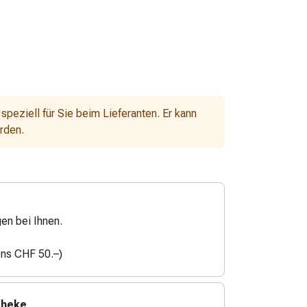
 speziell für Sie beim Lieferanten. Er kann
erden.
gen bei Ihnen.
ens CHF 50.–)
theke