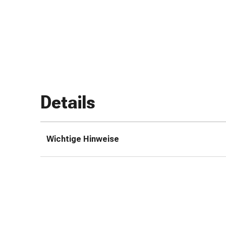
Zugsalbe
Tupfer
Augen
&
Ohren
Ohrenschmerzen
Ohrenpflege
Augentropfen
Details
Augenentzündung
Augenverband
Augenhygiene
Wichtige Hinweise
Grippe
&
Erkältung
Hustenbonbons
Halsschmerzen
Grippe-
&