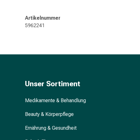
Gedächtnis-
&
Artikelnummer
Konzentrationsstörung
5962241
Allergien
&
Heuschnupfen
Antiallergikum
Haut
Nase
Magen
&
Unser Sortiment
Darm
Durchfall
Medikamente & Behandlung
Magenbrennen
Hämorrhoiden
Beauty & Körperpflege
Übelkeit
&
Ernährung & Gesundheit
Erbrechen
Verdauung,