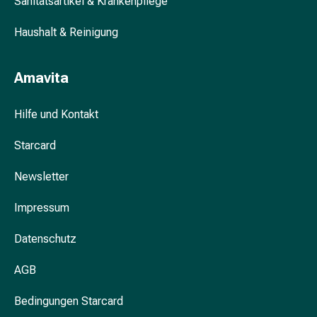
Sanitätsartikel & Krankenpflege
Blähung
&
Haushalt & Reinigung
Krämpfe
Verstopfung
Amavita
Hautprobleme
Ekzem
Hilfe und Kontakt
&
Juckreiz
Starcard
Hühneraugen
&
Newsletter
Warzen
Nagel-
Impressum
&
Fusspilz
Datenschutz
Narben
Trockene
AGB
Haut
Bedingungen Starcard
Übermässiges