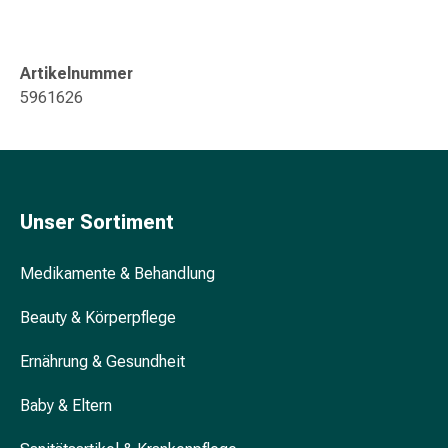
Gedächtnis-
&
Konzentrationsstörung
Artikelnummer
Allergien
5961626
&
Heuschnupfen
Antiallergikum
Haut
Nase
Unser Sortiment
Magen
&
Medikamente & Behandlung
Darm
Durchfall
Beauty & Körperpflege
Magenbrennen
Hämorrhoiden
Ernährung & Gesundheit
Übelkeit
&
Baby & Eltern
Erbrechen
Verdauung,