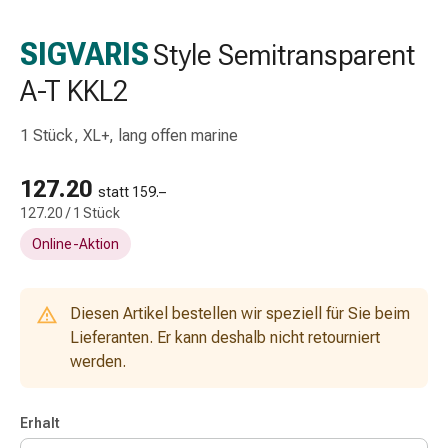
Schlauch-
&
SIGVARIS
Style Semitransparent
Netzverband
A-T KKL2
Verbandsmaterial
Verbrennung
&
1 Stück, XL+, lang offen marine
Sonnenbrand
Wechsel-
127.20
statt 159.–
Sets
127.20 / 1 Stück
Wundauflage
Online-Aktion
Wundsalbe
&
-
Diesen Artikel bestellen wir speziell für Sie beim
desinfektion
Lieferanten. Er kann deshalb nicht retourniert
Sprühpflaster
werden.
Wundverschlussstreifen
&
-
Erhalt
kleber