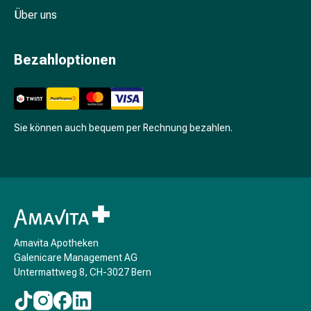
Schwitzen
Über uns
Unreine
Haut
Fieberbläschen
Bezahloptionen
Hautausschlag
Akne
Komplementärmedizin
Bachblütentherapie
Sie können auch bequem per Rechnung bezahlen.
Gemmotherapie
Homöopathie
Pflanzenheilkunde
Schüssler
Salz
Spagyrik
Anthroposophika
Amavita Apotheken
Niere,
Galenicare Management AG
Blase,
Untermattweg 8, CH-3027 Bern
Prostata
Harnwegsbeschwerden