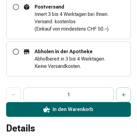
Zugsalbe
Postversand
Tupfer
Innert 3 bis 4 Werktagen bei Ihnen.
Augen
Versand: kostenlos
&
(Einkauf von mindestens CHF 50.–)
Ohren
Ohrenschmerzen
Ohrenpflege
Abholen in der Apotheke
Augentropfen
Abholbereit in 3 bis 4 Werktagen.
Augenentzündung
Keine Versandkosten.
Augenverband
Augenhygiene
Grippe
ProductDetailPage.Aria.AddToCartQuantityControlInst
Anzahl Exemplare dieses Artikels zum Hinzufügen in den War
Sie haben die maximale Bestellmenge für diesen Artikel erreic
Wir haben momentan kein weiteres Exemplar dieses Artikels a
&
Erkältung
Hustenbonbons
In den Warenkorb
Halsschmerzen
Grippe-
Details
&