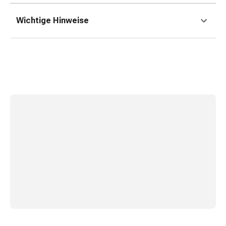
Erkältungsbeschwerden
Husten
Wichtige Hinweise
Inhalationsgerät
&
Zubehör
Nasendusche
Taschentücher
Schnupfen
Herz
&
Kreislauf
Herztherapie
Kompressionsstrümpfe
Kreislauf
Raucherentwöhnung
Venen
Blutgerinnung
Herznerven-
Störung